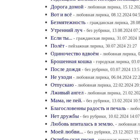
Дорога домой
- любовная лирика, 15.12.20
Вот и всё
- любовная лирика, 08.12.2024 04:
Безмятежность
- гражданская лирика, 28.08
Утренний луч
- без рубрики, 13.08.2024 07:
Если ты...
- гражданская лирика, 31.07.2024 
Полёт
- пейзажная лирика, 30.07.2024 21:27
Одиночество вдвоём
- любовная лирика, 0
Брошенная кошка
- городская лирика, 03.0
После дождя
- без рубрики, 03.07.2024 13:5
Не уходи
- любовная лирика, 06.04.2024 22:
Отпускаю
- любовная лирика, 22.02.2024 20
Лживый ангел
- любовная лирика, 21.02.20
Мама, не пей.
- без рубрики, 13.02.2024 10:
Благословенны радость и печаль
- любо
Нет дружбы
- без рубрики, 10.02.2024 14:07
Любовь впиталась в землю.
- любовная л
Моей любви...
- без рубрики, 23.12.2023 11:
Октябрьская песня
- городская лирика, 22.