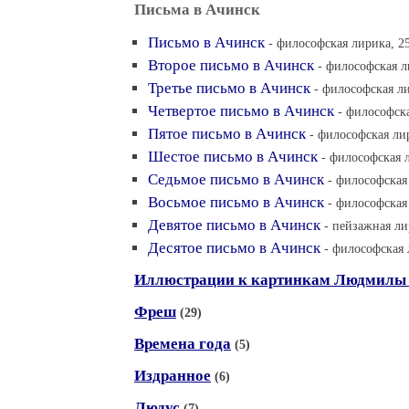
Письма в Ачинск
Письмо в Ачинск
- философская лирика, 25
Второе письмо в Ачинск
- философская л
Третье письмо в Ачинск
- философская ли
Четвертое письмо в Ачинск
- философска
Пятое письмо в Ачинск
- философская лир
Шестое письмо в Ачинск
- философская л
Седьмое письмо в Ачинск
- философская 
Восьмое письмо в Ачинск
- философская
Девятое письмо в Ачинск
- пейзажная ли
Десятое письмо в Ачинск
- философская 
Иллюстрации к картинкам Людмилы
Фреш
(29)
Времена года
(5)
Издранное
(6)
Людус
(7)