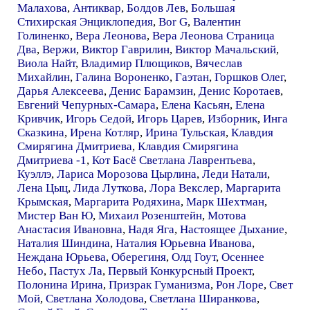
Малахова
,
Антиквар
,
Болдов Лев
,
Большая
Стихирская Энциклопедия
,
Bor G
,
Валентин
Голиненко
,
Вера Леонова
,
Вера Леонова Страница
Два
,
Вержи
,
Виктор Гаврилин
,
Виктор Мачальский
,
Виола Найт
,
Владимир Плющиков
,
Вячеслав
Михайлин
,
Галина Вороненко
,
Гаэтан
,
Горшков Олег
,
Дарья Алексеева
,
Денис Барамзин
,
Денис Коротаев
,
Евгений Чепурных-Самара
,
Елена Касьян
,
Елена
Кривчик
,
Игорь Седой
,
Игорь Царев
,
Изборник
,
Инга
Сказкина
,
Ирена Котляр
,
Ирина Тульская
,
Клавдия
Смирягина Дмитриева
,
Клавдия Смирягина
Дмитриева -1
,
Кот Басё Светлана Лаврентьева
,
Куэллэ
,
Лариса Морозова Цырлина
,
Леди Натали
,
Лена Цыц
,
Лида Луткова
,
Лора Векслер
,
Маргарита
Крымская
,
Маргарита Родяхина
,
Марк Шехтман
,
Мистер Ван Ю
,
Михаил Розенштейн
,
Мотова
Анастасия Ивановна
,
Надя Яга
,
Настоящее Дыхание
,
Наталия Шиндина
,
Наталия Юрьевна Иванова
,
Неждана Юрьева
,
Оберегиня
,
Олд Гоут
,
Осеннее
Небо
,
Пастух Ла
,
Первый Конкурсный Проект
,
Полонина Ирина
,
Призрак Гуманизма
,
Рон Лоре
,
Свет
Мой
,
Светлана Холодова
,
Светлана Ширанкова
,