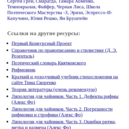
Сергей Грей
,
Смарагда
,
Тамара Хоменко
,
Темнокрылая
,
Файфер
,
Черная Лиса
,
Школа
Поэтического Мастерства -З
,
Эризн
,
Эспрессо-И-
Капучино
,
Юлия Решко
,
Ян Бруштейн
Ссылки на другие ресурсы:
Первый Конкурсный Проект
Справочник по правописанию и стилистике (Д. Э.
Розенталь)
Поэтический словарь Квятковского
Рифмовник
Краткий и доходчивый учебник стихосложения на
сайте Тима Скоренко
Теория литературы (очень рекомендую)
Ляпология для чайников. Часть 1. Дефекты рифмы
(Алекс Фо)
Ляпология для чайников. Часть 2. Погрешности
рифмовки и строфики (Алекс Фо)
Ляпология для чайников. Часть 3. Ошибки ритма,
метра и размера (Алекс Фо)