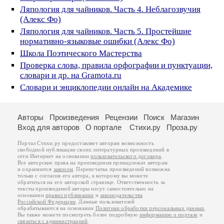
Ляпология для чайников. Часть 4. Неблагозвучия
(Алекс Фо)
Ляпология для чайников. Часть 5. Простейшие
нормативно-языковые ошибки (Алекс Фо)
Школа Поэтического Мастерства
Проверка слова, правила орфографии и пунктуации,
словари и др. на Gramota.ru
Словари и энциклопедии онлайн на Академике
Авторы
Произведения
Рецензии
Поиск
Магазин
Вход для авторов
О портале
Стихи.ру
Проза.ру
Портал Стихи.ру предоставляет авторам возможность
свободной публикации своих литературных произведений в
сети Интернет на основании
пользовательского договора
.
Все авторские права на произведения принадлежат авторам
и охраняются
законом
. Перепечатка произведений возможна
только с согласия его автора, к которому вы можете
обратиться на его авторской странице. Ответственность за
тексты произведений авторы несут самостоятельно на
основании
правил публикации
и
законодательства
Российской Федерации
. Данные пользователей
обрабатываются на основании
Политики обработки персональных данных
.
Вы также можете посмотреть более подробную
информацию о портале
и
связаться с администрацией
.