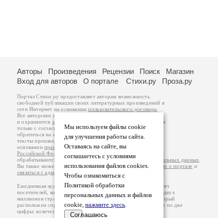
Авторы
Произведения
Рецензии
Поиск
Магазин
Вход для авторов
О портале
Стихи.ру
Проза.ру
Портал Стихи.ру предоставляет авторам возможность
свободной публикации своих литературных произведений в
сети Интернет на основании
пользовательского договора
.
Все авторские права на произведения принадлежат авторам
и охраняются
законом
. Перепечатка произведений возможна
Мы используем файлы cookie
только с согласия его автора, к которому вы можете
обратиться на его авторской странице. Ответственность за
для улучшения работы сайта.
тексты произведений авторы несут самостоятельно на
Оставаясь на сайте, вы
основании
правил публикации
и
законодательства
Российской Федерации
. Данные пользователей
соглашаетесь с условиями
обрабатываются на основании
Политики обработки персональных данных
.
использования файлов cookies.
Вы также можете посмотреть более подробную
информацию о портале
и
связаться с администрацией
.
Чтобы ознакомиться с
Политикой обработки
Ежедневная аудитория портала Стихи.ру – порядка 200 тысяч
посетителей, которые в общей сумме просматривают более двух
персональных данных и файлов
миллионов страниц по данным счетчика посещаемости, который
cookie,
нажмите здесь
.
расположен справа от этого текста. В каждой графе указано по две
цифры: количество просмотров и количество посетителей.
Соглашаюсь