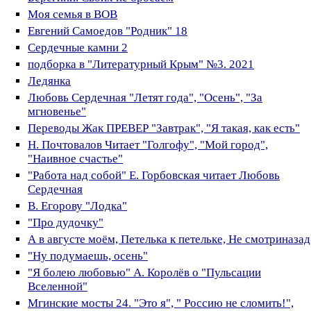
Моя семья в ВОВ
Евгений Самоедов "Родник" 18
Сердечные камни 2
подборка в "Литературный Крым" №3. 2021
Ледянка
Любовь Сердечная "Летят года", "Осень", "За
мгновенье"
Переводы Жак ПРЕВЕР "Завтрак", "Я такая, как есть"
Н. Почтовалов Читает "Голгофу", "Мой город",
"Наивное счастье"
"Работа над собой" Е. Горбовская читает Любовь
Сердечная
В. Егорову "Лодка"
"Про дудочку"
А в августе моём, Петелька к петельке, Не смотриназад
"Ну подумаешь, осень"
"Я болею любовью" А. Королёв о "Пульсации
Вселенной"
Мгинские мосты 24. "Это я", " Россию не сломить!",