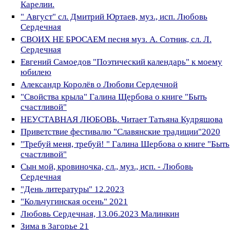
Карелии.
" Август" сл. Дмитрий Юртаев, муз., исп. Любовь
Сердечная
СВОИХ НЕ БРОСАЕМ песня муз. А. Сотник, сл. Л.
Сердечная
Евгений Самоедов "Поэтический календарь" к моему
юбилею
Александр Королёв о Любови Сердечной
"Свойства крыла" Галина Щербова о книге "Быть
счастливой"
НЕУСТАВНАЯ ЛЮБОВЬ. Читает Татьяна Кудряшова
Приветствие фестивалю "Славянские традиции"2020
"Требуй меня, требуй! " Галина Шербова о книге "Быть
счастливой"
Сын мой, кровиночка, сл., муз., исп. - Любовь
Сердечная
"День литературы" 12.2023
"Кольчугинская осень" 2021
Любовь Сердечная, 13.06.2023 Малинкин
Зима в Загорье 21