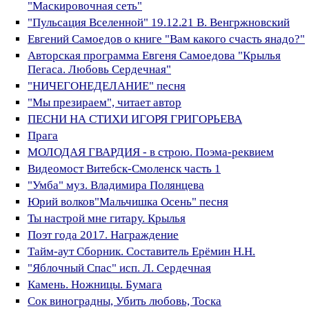
"Маскировочная сеть"
"Пульсация Вселенной" 19.12.21 В. Венгржновский
Евгений Самоедов о книге "Вам какого счасть янадо?"
Авторская программа Евгеня Самоедова "Крылья
Пегаса. Любовь Сердечная"
"НИЧЕГОНЕДЕЛАНИЕ" песня
"Мы презираем", читает автор
ПЕСНИ НА СТИХИ ИГОРЯ ГРИГОРЬЕВА
Прага
МОЛОДАЯ ГВАРДИЯ - в строю. Поэма-реквием
Видеомост Витебск-Смоленск часть 1
"Умба" муз. Владимира Полянцева
Юрий волков"Мальчишка Осень" песня
Ты настрой мне гитару. Крылья
Поэт года 2017. Награждение
Тайм-аут Сборник. Составитель Ерёмин Н.Н.
"Яблочный Спас" исп. Л. Сердечная
Камень. Ножницы. Бумага
Сок виноградны, Убить любовь, Тоска