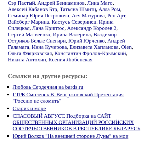
Сэр Пастый
,
Андрей Бениаминов
,
Лина Маго
,
Алексей Кабанов Бтр
,
Татьяна Шмитц
,
Алла Ром
,
Семинар Юрия Петровича
,
Ася Мазурова
,
Рен Арт
,
Вайсберг Марина
,
Кастусь Северинец
,
Ирина
Силецкая
,
Лана Криптос
,
Александр Королев 2
,
Сергей Матвеенко
,
Ирина Валерина
,
Владимир
Остриков Белые Снегири
,
Юрий Юрченко
,
Андрей
Галамага
,
Инна Кучерова
,
Елизавета Хапланова
,
Olen
,
Ольга Флярковская
,
Константин Фролов-Крымский
,
Никита Антохин
,
Ксения Любенская
Ссылки на другие ресурсы:
Любовь Сердечная на bards.ru
ГТРК Смоленск В. Венгржновский Презентация
"Россию не сломить"
Старик и море
СПАСОВЫЙ АВГУСТ. Подборка на САЙТ
ОБЩЕСТВЕННЫХ ОРГАНИЗАЦИЙ РОССИЙСКИХ
СООТЕЧЕСТВЕННИКОВ В РЕСПУБЛИКЕ БЕЛАРУСЬ
Юрий Волков "На внешней стороне Луны" на мои