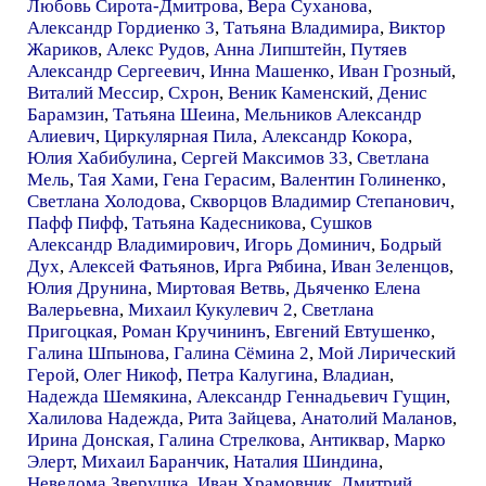
Любовь Сирота-Дмитрова
,
Вера Суханова
,
Александр Гордиенко 3
,
Татьяна Владимира
,
Виктор
Жариков
,
Алекс Рудов
,
Анна Липштейн
,
Путяев
Александр Сергеевич
,
Инна Машенко
,
Иван Грозный
,
Виталий Мессир
,
Схрон
,
Веник Каменский
,
Денис
Барамзин
,
Татьяна Шеина
,
Мельников Александр
Алиевич
,
Циркулярная Пила
,
Александр Кокора
,
Юлия Хабибулина
,
Сергей Максимов 33
,
Светлана
Мель
,
Тая Хами
,
Гена Герасим
,
Валентин Голиненко
,
Светлана Холодова
,
Скворцов Владимир Степанович
,
Пафф Пифф
,
Татьяна Кадесникова
,
Сушков
Александр Владимирович
,
Игорь Доминич
,
Бодрый
Дух
,
Алексей Фатьянов
,
Ирга Рябина
,
Иван Зеленцов
,
Юлия Друнина
,
Миртовая Ветвь
,
Дьяченко Елена
Валерьевна
,
Михаил Кукулевич 2
,
Светлана
Пригоцкая
,
Роман Кручининъ
,
Евгений Евтушенко
,
Галина Шпынова
,
Галина Сёмина 2
,
Мой Лирический
Герой
,
Олег Никоф
,
Петра Калугина
,
Владиан
,
Надежда Шемякина
,
Александр Геннадьевич Гущин
,
Халилова Надежда
,
Рита Зайцева
,
Анатолий Маланов
,
Ирина Донская
,
Галина Стрелкова
,
Антиквар
,
Марко
Элерт
,
Михаил Баранчик
,
Наталия Шиндина
,
Неведома Зверушка
,
Иван Храмовник
,
Дмитрий