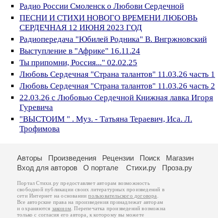
Радио России Смоленск о Любови Сердечной
ПЕСНИ И СТИХИ НОВОГО ВРЕМЕНИ ЛЮБОВЬ
СЕРДЕЧНАЯ 12 ИЮНЯ 2023 ГОД
Радиопередача "Юбилей Родника" В. Внгржновский
Выступление в "Африке" 16.11.24
Ты припомни, Россия..." 02.02.25
Любовь Сердечная "Страна талантов" 11.03.26 часть 1
Любовь Сердечная "Страна талантов" 11.03.26 часть 2
22.03.26 с Любовью Сердечной Книжная лавка Игоря
Гуревича
"ВЫСТОИМ " . Муз. - Татьяна Тераевич, Иса. Л.
Трофимова
Авторы
Произведения
Рецензии
Поиск
Магазин
Вход для авторов
О портале
Стихи.ру
Проза.ру
Портал Стихи.ру предоставляет авторам возможность
свободной публикации своих литературных произведений в
сети Интернет на основании
пользовательского договора
.
Все авторские права на произведения принадлежат авторам
и охраняются
законом
. Перепечатка произведений возможна
только с согласия его автора, к которому вы можете