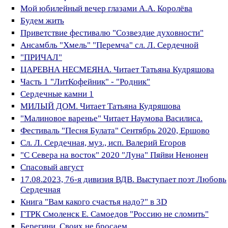
Мой юбилейный вечер глазами А.А. Королёва
Будем жить
Приветствие фестивалю "Созвездие духовности"
Ансамбль "Хмель" "Перемча" сл. Л. Сердечной
"ПРИЧАЛ"
ЦАРЕВНА НЕСМЕЯНА. Читает Татьяна Кудряшова
Часть 1 "ЛитКофейник" - "Родник"
Сердечные камни 1
МИЛЫЙ ДОМ. Читает Татьяна Кудряшова
"Малиновое варенье" Читает Наумова Василиса.
Фестиваль "Песня Булата" Сентябрь 2020, Ершово
Сл. Л. Сердечная, муз., исп. Валерий Егоров
"С Севера на восток" 2020 "Луна" Пяйви Ненонен
Спасовый август
17.08.2023, 76-я дивизия ВДВ. Выступает поэт Любовь
Сердечная
Книга "Вам какого счастья надо?" в 3D
ГТРК Смоленск Е. Самоедов "Россию не сломить"
Берегини. Своих не бросаем