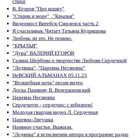
стихи
В. Егоров "Про кошку"
"Старик и море" , "Крылья"
Видеомост Витебск-Смоленск часть 2
Я счасиливая. Читает Татьяна Кудряшова
Любовь ли это. Не помню.
"КРЫЛЬЯ"
"Дура" ВАЛЕРИЙ ЕГОРОВ
Галина Щербова о творчестве Любови Сердечной
"Ледянка", "Царевна Несмеяна"
НеВСКИЙ АЛЬМАНАХ 05.11.23
"Волшебная ночь" песня видео
Доска Пашкову В. Венгржновский
Царевна Несмеяна
Сердечную - сердечно: с юбилеем!
Молодая гвардия видео Л. Сердечная
Царевна-Лягушка
Наивное счастье. Выжили.
"Ледянка" в исполнении автора в программе радио