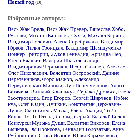
Новый год
(10)
Избранные авторы:
Весь Жак Брель
,
Весь Жак Превер
,
Вячеслав Хобо
,
Рузалия
,
Михаил Барышев
,
Сухэй
,
Михаил Бердов
,
Владимир Головин
,
Алена Серебрякова
,
Владимир
Юрков
,
Лилия Троицкая
,
Владимир Шемшученко
,
Войнер Григорий
,
Жуков Геннадий
,
Ариадна Нео
,
Елена Бланкет
,
Валерий Шк
,
Александр
Владимирович Чернышев
,
Игорь Сивалер
,
Алексеев
Олег Николаевич
,
Валентин Островский
,
Даниил
Веретенников
,
Форс Мажор
,
Александр
Первунинский-Мирный
,
Луч Пересмешник
,
Алина
Богачева
,
Виталий Ковальчук
,
Серёжа Дрожжа
,
Елена
Заостровцева
,
Егор Егоров
,
Сергей Ширчков
,
Ирбис
Руа
,
Олег Юдин
,
Душкин
,
Константин Державин-
Лурье
,
Смотритель Маяка
,
Елена Акация
,
То Ли
Кошка То Ли Птица
,
Леонид Серый
,
Виталий Белов
,
Конкурсы Музыка Души
,
Валентин Вихорев
,
Елена
Бычкова
,
Эм Проклова
,
Геннадий Головатый
,
Анна
Рубинштейн
,
Слава Иванов
,
Юлия Караменкова
,