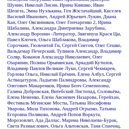
Шунин
,
Николай Лисин
,
Ирина Кияшко
,
Иван
Шепета
,
Эмма Нуэлькина
,
Ген Жэстачайший
,
Киселев
Василий Иванович
,
Андрей Юрьевич Лукин
,
Диана
Кан
,
Олег Овсянников
,
Олег Гончаренко 2
,
Ирина
Шабалина
,
Александра Дмитриевна Зарубина
,
Александр Воронин -Литератор
,
Звягинуш Крася Цы
,
Павел Клочев
,
Ольга Шаблакова
,
Владимир
Сорочкин
,
Гюльчитай Ги
,
Сергей Снегов
,
Олег Сешко
,
Вальдемар Печерский
,
Тулинов Александр
,
Владимир
Соляр
,
Кованов Александр Николаевич
,
Олег
Озарянин
,
Полина Орынянская
,
Аркадий Кутилов
,
Владимир Павлов Великие Луки
,
Сергей Чекмарев
,
Горлова Ольга
,
Николай Ерёмин
,
Елена Албул
,
Сергей
Аствацатуров
,
Ладыгин Палиндромы
,
Александр
Олегович Макаренков
,
Ирина Бенч Семенихина
,
Галина Добровская
,
Витебский Листопад
,
Соловьёва
,
Елена Неменко
,
Елена Авсиевич Назарова
,
Герейхан
,
Фестиваль Мгинские Мосты
,
Татьяна Иосифовна
Уварова
,
Мила Тихонова
,
Андрей Огрызко
,
Татьяна
Егоровна Полякова
,
Андрей Попов Воркута
,
Морозовлит
,
Ада Даллас
,
Марина Николаева-Бурак
,
Света Размыслович
,
Ольга Альтовская
,
Таня Станчиц
,