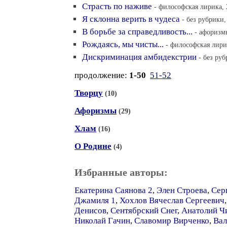
Страсть по наживе
- философская лирика, 
Я склонна верить в чудеса
- без рубрики,
В борьбе за справедливость...
- афоризмы
Рождаясь, мы чисты...
- философская лирик
Дискриминация амбидекстрии
- без руб
продолжение:
1-50
51-52
Творцу
(10)
Афоризмы
(29)
Хлам
(16)
О Родине
(4)
Избранные авторы:
Екатерина Саянова 2
,
Элен Строева
,
Сер
Джамиля 1
,
Хохлов Вячеслав Сергеевич
Денисов
,
Сентябрский Снег
,
Анатолий Ч
Николай Гачин
,
Славомир Вирченко
,
Вал