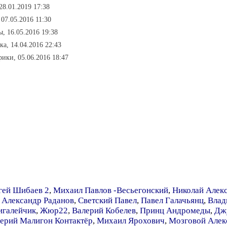
28.01.2019 17:38
 07.05.2016 11:30
, 16.05.2016 19:38
а, 14.04.2016 22:43
рики, 05.06.2016 18:47
гей Шибаев 2
,
Михаил Павлов -Весьегонский
,
Николай Алек
,
Александр Раданов
,
Светский Павел
,
Павел Галачьянц
,
Влад
игалейчик
,
Жюр22
,
Валерий Кобелев
,
Принц Андромеды
,
Дж
ерий Малигон Контактёр
,
Михаил Ярохович
,
Мозговой Алек