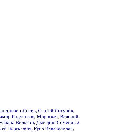
сандрович Лосев
,
Сергей Логунов
,
имир Родченков
,
Мироныч
,
Валерий
улиана Вильсон
,
Дмитрий Семенов 2
,
сей Борисович
,
Русь Изначалъная
,