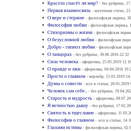
Красота спасёт ли мир?
- без рубрики, 17
Первая взаимосвязь
- шуточные стихи, 23
О вере и стержне
- философская лирика, 30
Философия любви
- философская лирика, 1
Стихоризмы о жизни
- философская лирика
О безусловной любви
- философская лирик
Добро - гипноз любви
- философская лири
О танцорах
- без рубрики, 30.06.2016 22:32
Сила человека
- афоризмы, 25.05.2019 12:1
О правде и лжи
- афоризмы, 04.04.2016 19:
Просто о главном
- верлибр, 15.03.2019 14
Думы о совести
- эссе и статьи, 20.01.2019
Человек сам себе..
- без рубрики, 19.04.20
Старость и мудрость
- афоризмы, 09.07.20
Я вечностью дышу
- без рубрики, 17.02.20
Святость и тщеславие
- афоризмы, 11.03.2
Философия о главном
- эссе и статьи, 14.
Глазами истины
- философская лирика, 02.