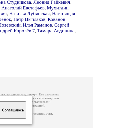
ена Студникова
,
Леонид Гайкевич
,
,
Анатолий Евстафьев
,
Мухитдин
вич
,
Наталья Лубянская
,
Настоящая
рёнок
,
Петр Цыплаков
,
Кованов
Лозевский
,
Илья Раманов
,
Сергей
ндрей Королёв 7
,
Тамара Авдонина
,
ользовательского договора
. Все авторские
у вы можете обратиться на его авторской
й Федерации
. Данные пользователей
е
и
связаться с администрацией
.
Соглашаюсь
ц по данным счетчика посещаемости,