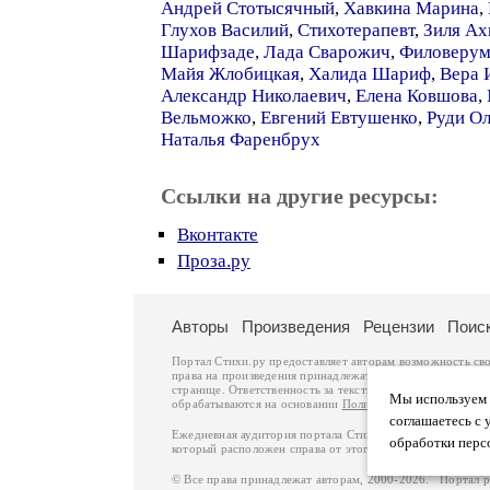
Андрей Стотысячный
,
Хавкина Марина
,
Глухов Василий
,
Стихотерапевт
,
Зиля А
Шарифзаде
,
Лада Сварожич
,
Филоверум
Майя Жлобицкая
,
Халида Шариф
,
Вера 
Александр Николаевич
,
Елена Ковшова
,
Вельможко
,
Евгений Евтушенко
,
Руди О
Наталья Фаренбрух
Ссылки на другие ресурсы:
Вконтакте
Проза.ру
Авторы
Произведения
Рецензии
Поис
Портал Стихи.ру предоставляет авторам возможность св
права на произведения принадлежат авторам и охраняют
странице. Ответственность за тексты произведений авто
Мы используем ф
обрабатываются на основании
Политики обработки перс
соглашаетесь с 
Ежедневная аудитория портала Стихи.ру – порядка 200 
обработки перс
который расположен справа от этого текста. В каждой гр
© Все права принадлежат авторам, 2000-2026. Портал 