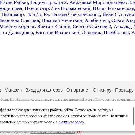
Юрий Расвет
,
Вадим Пряхин 2
,
Анжелика Миропольцева
,
Ел
хмадишина
,
Пенсионэр
,
Лев Полыковский
,
Юлия Зельвинская
 Владимир
,
Иси До Ра
,
Натали Соколовская 2
,
Иван Супруно
Ивановна Ольгина
,
Николай Чечёткин
,
Альбертыч
,
Ольга Аза
Максим Бордюг
,
Виктор Кедров
,
Сергей Стахеев 2
,
Аскольд 
льга Давыдовна
,
Евгений Иваницкий
,
Людмила Цымбалова
,
А
к
Магазин
Вход для авторов
О портале
Стихи.ру
Проза.ру
ободной публикации своих литературных произведений в сети Интернет на основании
п
ся
законом
. Перепечатка произведений возможна только с согласия его автора, к котором
ры несут самостоятельно на основании
правил публикации
и
законодательства Российско
айлы cookie для улучшения работы сайта. Оставаясь на сайте, вы
ональных данных
. Вы также можете посмотреть более подробную
информацию о портал
условиями использования файлов cookies. Чтобы ознакомиться с Политикой
тысяч посетителей, которые в общей сумме просматривают более двух миллионов страни
ональных данных и файлов cookie,
нажмите здесь
.
афе указано по две цифры: количество просмотров и количество посетителей.
работает под эгидой
Российского союза писателей
.
18+