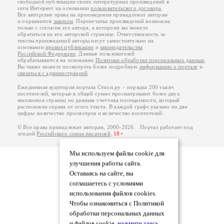
свободной публикации своих литературных произведений в
сети Интернет на основании
пользовательского договора
.
Все авторские права на произведения принадлежат авторам
и охраняются
законом
. Перепечатка произведений возможна
только с согласия его автора, к которому вы можете
обратиться на его авторской странице. Ответственность за
тексты произведений авторы несут самостоятельно на
основании
правил публикации
и
законодательства
Российской Федерации
. Данные пользователей
обрабатываются на основании
Политики обработки персональных данных
.
Вы также можете посмотреть более подробную
информацию о портале
и
связаться с администрацией
.
Ежедневная аудитория портала Стихи.ру – порядка 200 тысяч
посетителей, которые в общей сумме просматривают более двух
миллионов страниц по данным счетчика посещаемости, который
расположен справа от этого текста. В каждой графе указано по две
цифры: количество просмотров и количество посетителей.
© Все права принадлежат авторам, 2000-2026. Портал работает под
эгидой
Российского союза писателей
.
18+
Мы используем файлы cookie для
улучшения работы сайта.
Оставаясь на сайте, вы
соглашаетесь с условиями
использования файлов cookies.
Чтобы ознакомиться с Политикой
обработки персональных данных
и файлов cookie,
нажмите здесь
.