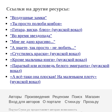
Ссылки на другие ресурсы:
"Воздушные замки"
«Ты просто полюби ковбоя»
«Гитара, виски, блюз» (мужской вокал)
"Во время звездопада"
"Мне не дано красиво..."
"А знаете, так просто - не любить..."
«Сгустились краски» (мужской вокал)
«Кроме мальчика-юнги» (мужской вокал)
«Парагвай или исповедь белого эмигранта» (мужской
вокал)
«А всё-таки она плоская! На маленьком плоту»
(мужской вокал)
Авторы
Произведения
Рецензии
Поиск
Магазин
Вход для авторов
О портале
Стихи.ру
Проза.ру
Портал Стихи.ру предоставляет авторам возможность