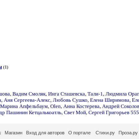
ы
(1)
шова
,
Вадим Смоляк
,
Инга Сташевска
,
Тали-1
,
Людмила Ораг
а
,
Аня Сергеева-Алекс
,
Любовь Сушко
,
Елена Ширимова
,
Ел
Марина Апфельбаум
,
Olen
,
Анна Костерева
,
Андрей Соколов
др Пашинин Кетцалькоатль
,
Свет Мой
,
Сергей Григорьев 555
к
Магазин
Вход для авторов
О портале
Стихи.ру
Проза.ру