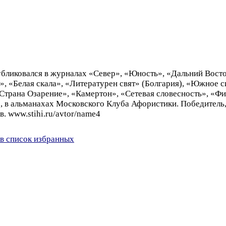
 Публиковался в журналах «Север», «Юность», «Дальний Вост
, «Белая скала», «Литературен свят» (Болгария), «Южное с
«Страна Озарение», «Камертон», «Сетевая словесность», «Фи
 в альманахах Московского Клуба Афористики. Победитель, 
 www.stihi.ru/avtor/name4
в список избранных