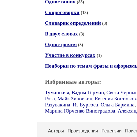
Одностишия
(83)
Скороговорки
(13)
Словарик определений
(3)
В двух словах
(3)
Однострочия
(3)
Участие в конкурсах
(1)
Подборки по темам фразы и афоризм
Избранные авторы:
Туманнаяя
,
Вадим Герман
,
Света Черны
Роза
,
Майк Зиновкин
,
Евгения Костюков
Разувакина
,
Из Бургоса
,
Ольга Бармина
,
Марина Юрченко Виноградова
,
Алексан
Авторы
Произведения
Рецензии
Поис