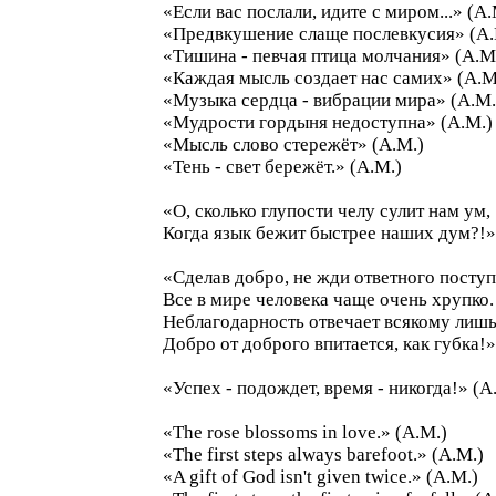
«Если вас послали, идите с миром...» (А.
«Предвкушение слаще послевкусия» (А.
«Тишина - певчая птица молчания» (А.М
«Каждая мысль создает нас самих» (А.М
«Музыка сердца - вибрации мира» (А.М.
«Мудрости гордыня недоступна» (А.М.)
«Мысль слово стережёт» (А.М.)
«Тень - свет бережёт.» (А.М.)
«О, сколько глупости челу сулит нам ум,
Когда язык бежит быстрее наших дум?!»
«Сделав добро, не жди ответного поступ
Все в мире человека чаще очень хрупко.
Неблагодарность отвечает всякому лишь 
Добро от доброго впитается, как губка!»
«Успех - подождет, время - никогда!» (А
«The rose blossoms in love.» (А.М.)
«The first steps always barefoot.» (А.М.)
«A gift of God isn't given twice.» (А.М.)