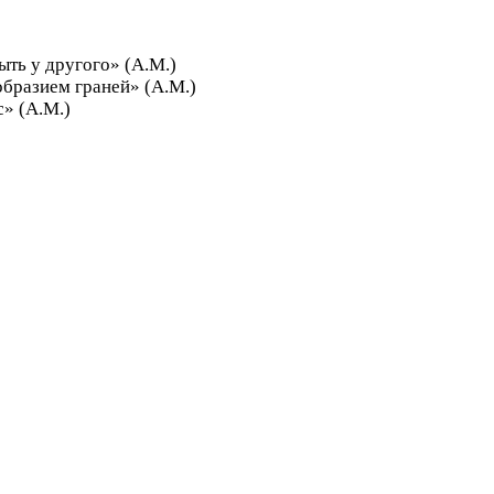
ыть у другого» (А.М.)
ообразием граней» (А.М.)
с» (А.М.)