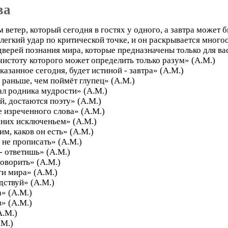
ва
ветер, который сегодня в гостях у одного, а завтра может б
н легкий удар по критической точке, и он раскрывается мног
дверей познания мира, которые предназначены только для ва
чистоту которого может определить только разум» (А.М.)
казанное сегодня, будет истиной - завтра» (А.М.)
 раньше, чем поймёт глупец» (А.М.)
ал родника мудрости» (А.М.)
й, достаются поэту» (А.М.)
е изреченного слова» (А.М.)
 них исключеньем» (А.М.)
м, каков он есть» (А.М.)
 не прописать» (А.М.)
- ответишь» (А.М.)
говорить» (А.М.)
и мира» (А.М.)
дствуй» (А.М.)
а» (А.М.)
в» (А.М.)
А.М.)
.М.)