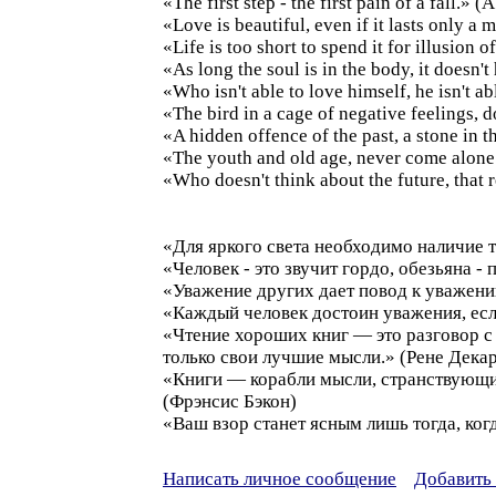
«The first step - the first pain of a fall.» (
«Love is beautiful, even if it lasts only a
«Life is too short to spend it for illusion 
«As long the soul is in the body, it doesn'
«Who isn't able to love himself, he isn't ab
«The bird in a cage of negative feelings, d
«A hidden offence of the past, a stone in t
«The youth and old age, never come alone.
«Who doesn't think about the future, that r
«Для яркого света необходимо наличие 
«Человек - это звучит гордо, обезьяна -
«Уважение других дает повод к уважени
«Каждый человек достоин уважения, есл
«Чтение хороших книг — это разговор 
только свои лучшие мысли.» (Рене Декар
«Книги — корабли мысли, странствующи
(Фрэнсис Бэкон)
«Ваш взор станет ясным лишь тогда, ког
Написать личное сообщение
Добавить 