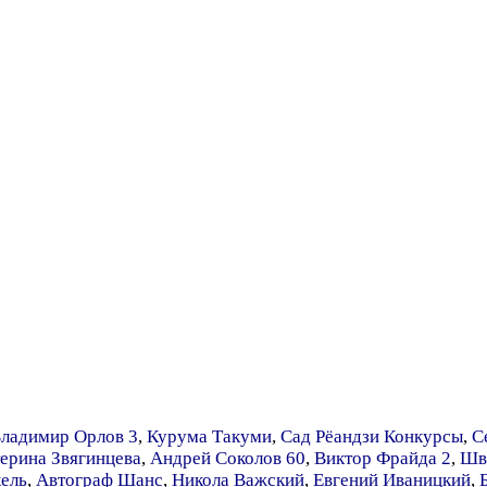
ладимир Орлов 3
,
Курума Такуми
,
Сад Рёандзи Конкурсы
,
С
ерина Звягинцева
,
Андрей Соколов 60
,
Виктор Фрайда 2
,
Шв
ель
,
Автограф Шанс
,
Никола Важский
,
Евгений Иваницкий
,