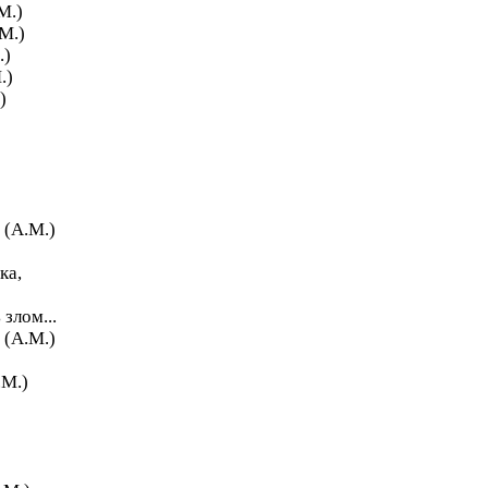
М.)
М.)
.)
.)
)
 (А.М.)
ка,
злом...
 (А.М.)
.М.)