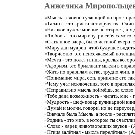
Анжелика Миропольце
«Мысль - словно гуляющий по просторам 
«Талант - это кристалл творчества. Оди
«Никакое чужое мнение не откроет, тех 
«Любовь – это мир внутри себя самого, 
«Сказанное вчера, было истиной вчера, с
«Миру дан мудрец, чтоб будущее видеть
«Творчество, это неиссякаемый потенци
«Мечта - это полет птицы, крылья которо
«Афоризм, это бриллиант мысли в оправ
«Жить по правилам легко, трудно жить в
«Понимание мира, есть принятие его таки
«Чему учат исключения, того в правилах
«Неправильно мысль поймёшь, за слово 
«Тебе дана возможность - читать, мне - 
«Мудрость - шеф-повар кулинарной книг
«Думай и молчи, говори, но не переусер
«Вначале была Мысль, а после - расплат
«Родина - это мир, в котором ты счастли
«Слово - ларец животворящих звуков» (
«Птица залётная - мысль перелётная» (А