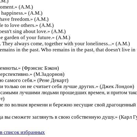
А.М.)
 moment.» (А.М.)
of happiness.» (А.М.)
t have freedom.» (А.М.)
le to love others.» (А.М.)
oesn't sing about love.» (А.М.)
he garden of your future.» (А.М.)
 They always come, together with your loneliness...» (А.М.)
emains in the past. Who remains in the past, that doesn't live in
темноты.» (Фрэнсис Бэкон)
 перспективно.» (М.Задорнов)
ю самого себя.» (Рене Декарт)
и только он не считает себя лучше других.» (Джек Лондон)
с самыми лучшими людьми прошедших времен, и притом тако
т)
е по волнам времени и бережно несущие свой драгоценный 
да вы сможете заглянуть в свою собственную душу.» (Карл 
в список избранных