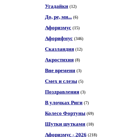
Угадайки
(12)
До, ре, ми...
(6)
Афоризмус
(15)
Афорифмус
(346)
Сказландия
(12)
Акростихия
(8)
Вне времени
(3)
Смех и слезы
(5)
Поздравления
(3)
В улочках Риги
(7)
Колесо Фортуны
(69)
Шутки шутками
(10)
Афоризмус - 2026
(218)