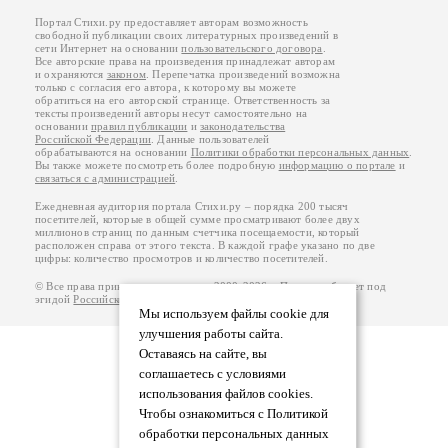
Портал Стихи.ру предоставляет авторам возможность
свободной публикации своих литературных произведений в
сети Интернет на основании
пользовательского договора
.
Все авторские права на произведения принадлежат авторам
и охраняются
законом
. Перепечатка произведений возможна
только с согласия его автора, к которому вы можете
обратиться на его авторской странице. Ответственность за
тексты произведений авторы несут самостоятельно на
основании
правил публикации
и
законодательства
Российской Федерации
. Данные пользователей
обрабатываются на основании
Политики обработки персональных данных
.
Вы также можете посмотреть более подробную
информацию о портале
и
связаться с администрацией
.
Ежедневная аудитория портала Стихи.ру – порядка 200 тысяч
посетителей, которые в общей сумме просматривают более двух
миллионов страниц по данным счетчика посещаемости, который
расположен справа от этого текста. В каждой графе указано по две
цифры: количество просмотров и количество посетителей.
© Все права принадлежат авторам, 2000-2026. Портал работает под
эгидой
Российского союза писателей
.
18+
Мы используем файлы cookie для
улучшения работы сайта.
Оставаясь на сайте, вы
соглашаетесь с условиями
использования файлов cookies.
Чтобы ознакомиться с Политикой
обработки персональных данных