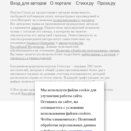
Вход для авторов
О портале
Стихи.ру
Проза.ру
Портал Стихи.ру предоставляет авторам возможность
свободной публикации своих литературных произведений в
сети Интернет на основании
пользовательского договора
.
Все авторские права на произведения принадлежат авторам
и охраняются
законом
. Перепечатка произведений возможна
только с согласия его автора, к которому вы можете
обратиться на его авторской странице. Ответственность за
тексты произведений авторы несут самостоятельно на
основании
правил публикации
и
законодательства
Российской Федерации
. Данные пользователей
обрабатываются на основании
Политики обработки персональных данных
.
Вы также можете посмотреть более подробную
информацию о портале
и
связаться с администрацией
.
Ежедневная аудитория портала Стихи.ру – порядка 200 тысяч
посетителей, которые в общей сумме просматривают более двух
миллионов страниц по данным счетчика посещаемости, который
расположен справа от этого текста. В каждой графе указано по две
цифры: количество просмотров и количество посетителей.
© Все права принадлежат авторам, 2000-2026. Портал работает под
Мы используем файлы cookie для
эгидой
Российского союза писателей
.
18+
улучшения работы сайта.
Оставаясь на сайте, вы
соглашаетесь с условиями
использования файлов cookies.
Чтобы ознакомиться с Политикой
обработки персональных данных