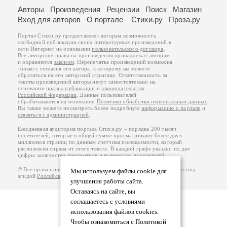
Авторы
Произведения
Рецензии
Поиск
Магазин
Вход для авторов
О портале
Стихи.ру
Проза.ру
Портал Стихи.ру предоставляет авторам возможность
свободной публикации своих литературных произведений в
сети Интернет на основании
пользовательского договора
.
Все авторские права на произведения принадлежат авторам
и охраняются
законом
. Перепечатка произведений возможна
только с согласия его автора, к которому вы можете
обратиться на его авторской странице. Ответственность за
тексты произведений авторы несут самостоятельно на
основании
правил публикации
и
законодательства
Российской Федерации
. Данные пользователей
обрабатываются на основании
Политики обработки персональных данных
.
Вы также можете посмотреть более подробную
информацию о портале
и
связаться с администрацией
.
Ежедневная аудитория портала Стихи.ру – порядка 200 тысяч
посетителей, которые в общей сумме просматривают более двух
миллионов страниц по данным счетчика посещаемости, который
расположен справа от этого текста. В каждой графе указано по две
цифры: количество просмотров и количество посетителей.
© Все права принадлежат авторам, 2000-2026. Портал работает под
Мы используем файлы cookie для
эгидой
Российского союза писателей
.
18+
улучшения работы сайта.
Оставаясь на сайте, вы
соглашаетесь с условиями
использования файлов cookies.
Чтобы ознакомиться с Политикой