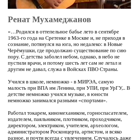
Ренат Мухамеджанов
«…Родился в оттепельное бабье лето в сентябре
1963-го года на Сретенке в Москве и, не приходя в
сознание, потянулся на юга, но недалеко: в Новые
Черёмушки, где продолжаю существование по сию
пору. С детства заболел небом, однако, в небо не
пустили врачи, и потому шесть лет сам не летал и
другим не давал, служа в Войсках ПВО Страны.
Учился в школе, немножко - в МИРЭА, самую
малость при ВПА им Ленина, при УПИ, при УрГУ,.. В
детстве немножко учился музыке, в юности
немножко занимался разными «спортами».
Работал токарем, киномехаником, горноспасателем,
издателем, паяльником, плотником, проходчиком,
директором, электриком, учителем, археологом,
администратором Росконцерта, артистом, и всяко
разное, и почти всегда с увлечением. Случалось даже