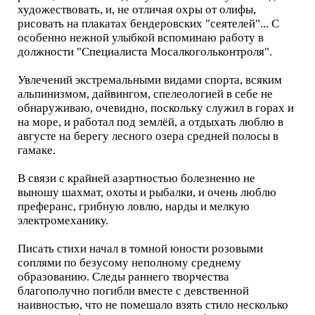
художествовать, и, не отличая охры от олифы,
рисовать на плакатах бендеровских "сеятелей"... С
особенно нежной улыбкой вспоминаю работу в
должности "Специалиста Мосалкогольконтроля".
Увлечений экстремальными видами спорта, всяким
альпинизмом, дайвингом, спелеологией в себе не
обнаруживаю, очевидно, поскольку служил в горах и
на море, и работал под землёй, а отдыхать люблю в
августе на берегу лесного озера средней полосы в
гамаке.
В связи с крайней азартностью болезненно не
выношу шахмат, охоты и рыбалки, и очень люблю
преферанс, грибную ловлю, нарды и мелкую
электромеханику.
Писать стихи начал в томной юности розовыми
соплями по безусому неполному среднему
образованию. Следы раннего творчества
благополучно погибли вместе с девственной
наивностью, что не помешало взять стило несколько