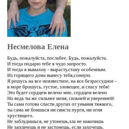
Несмелова Елена
Будь, пожалуйста, послабее. Будь, пожалуйста.
И тогда подарю тебе я чудо запросто.
И тогда я вымахну - вырасту,стану особенным.
Из горящего дома вынесу тебя,сонную.
Я решусь на все неизвестное, на все безрассудное -
в море брошусь, густое, зловещее, и спасу тебя!
Это будет сердцем велено мне, сердцем велено
Но ведь ты же сильнее меня, сильней и уверенней!
Ты сама готова спасти других от уныния тяжкого,
ты сама не боишься ни свиста пурги, ни огня
хрустящего.
Не заблудишься, не утонешь,зла не накопишь
Не заплачешь и не застонешь, если захочешь.