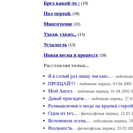
Бред какой-то :
(19)
Под чертой.
(18)
Многоточие
(11)
Уходя, ухожу...
(13)
Усталость
(13)
Новая весна в процессе
(18)
Расставляя точки...
Я в сотый раз пишу письмо...
- любовная
ПРОЩАЙ!!!
- любовная лирика, 03.04.2002
Мой Ангел.
- любовная лирика, 01.04.2002 0
Давай присядем...
- любовная лирика, 27.0
Размышления о моде на крылья старой
Одна из тех...
- философская лирика, 22.03.
Вспомнила осень...
- пейзажная лирика, 19
Реальность.
- философская лирика, 19.03.20