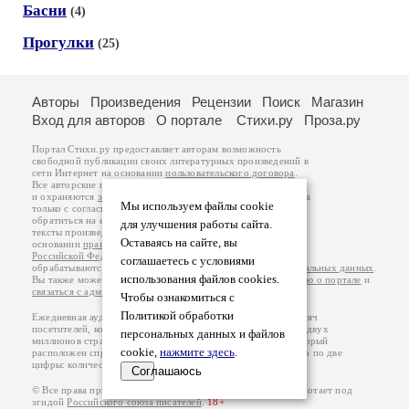
Басни
(4)
Прогулки
(25)
Авторы
Произведения
Рецензии
Поиск
Магазин
Вход для авторов
О портале
Стихи.ру
Проза.ру
Портал Стихи.ру предоставляет авторам возможность
свободной публикации своих литературных произведений в
сети Интернет на основании
пользовательского договора
.
Все авторские права на произведения принадлежат авторам
и охраняются
законом
. Перепечатка произведений возможна
Мы используем файлы cookie
только с согласия его автора, к которому вы можете
обратиться на его авторской странице. Ответственность за
для улучшения работы сайта.
тексты произведений авторы несут самостоятельно на
Оставаясь на сайте, вы
основании
правил публикации
и
законодательства
Российской Федерации
. Данные пользователей
соглашаетесь с условиями
обрабатываются на основании
Политики обработки персональных данных
.
использования файлов cookies.
Вы также можете посмотреть более подробную
информацию о портале
и
связаться с администрацией
.
Чтобы ознакомиться с
Политикой обработки
Ежедневная аудитория портала Стихи.ру – порядка 200 тысяч
посетителей, которые в общей сумме просматривают более двух
персональных данных и файлов
миллионов страниц по данным счетчика посещаемости, который
cookie,
нажмите здесь
.
расположен справа от этого текста. В каждой графе указано по две
цифры: количество просмотров и количество посетителей.
Соглашаюсь
© Все права принадлежат авторам, 2000-2026. Портал работает под
эгидой
Российского союза писателей
.
18+