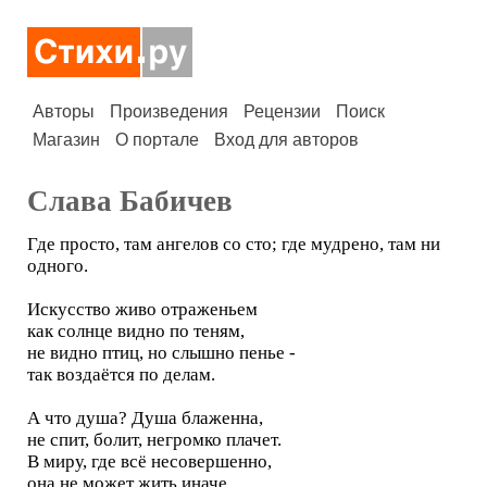
Авторы
Произведения
Рецензии
Поиск
Магазин
О портале
Вход для авторов
Слава Бабичев
Где просто, там ангелов со сто; где мудрено, там ни
одного.
Искусство живо отраженьем
как солнце видно по теням,
не видно птиц, но слышно пенье -
так воздаётся по делам.
А что душа? Душа блаженна,
не спит, болит, негромко плачет.
В миру, где всё несовершенно,
она не может жить иначе.