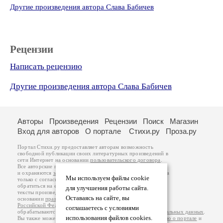
Другие произведения автора Слава Бабичев
Рецензии
Написать рецензию
Другие произведения автора Слава Бабичев
Авторы
Произведения
Рецензии
Поиск
Магазин
Вход для авторов
О портале
Стихи.ру
Проза.ру
Портал Стихи.ру предоставляет авторам возможность
свободной публикации своих литературных произведений в
сети Интернет на основании
пользовательского договора
.
Все авторские права на произведения принадлежат авторам
и охраняются
законом
. Перепечатка произведений возможна
Мы используем файлы cookie
только с согласия его автора, к которому вы можете
обратиться на его авторской странице. Ответственность за
для улучшения работы сайта.
тексты произведений авторы несут самостоятельно на
Оставаясь на сайте, вы
основании
правил публикации
и
законодательства
Российской Федерации
. Данные пользователей
соглашаетесь с условиями
обрабатываются на основании
Политики обработки персональных данных
.
использования файлов cookies.
Вы также можете посмотреть более подробную
информацию о портале
и