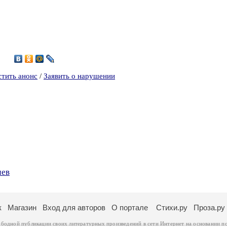
3
стить анонс
/
Заявить о нарушении
чев
к
Магазин
Вход для авторов
О портале
Стихи.ру
Проза.ру
ободной публикации своих литературных произведений в сети Интернет на основании
п