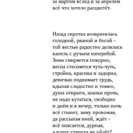
за мартом вслед и за апрелем
всё что хотело расцветёт.
Назад сиротка возвратилась
голодной, рваной и босой -
той вестью радостно делилась
капель с ручьем наперебой.
Зима смиряется покорно,
весна стесняется чуть-чуть,
стройна, красива и задорна,
девичью поднимает грудь,
вдыхая сладостно и томно,
душа открыта, шапки прочь,
не надо кутаться, свободно
и днём и в вечер, только ночь
всё стынет, зиму провожая,
да рассыпая иней, ждёт -
всё опасается, дурная,
а вдруг старуха не уйдёт?