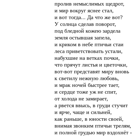
пролив немыслимых щедрот,
и мир вокруг яснее стал,
и вот тогда... Да что же вот?
У солнца сделав поворот,
под бледной кожею зардела
земля остывшая запела,
и криком в небе птичьи стаи
леса приветствовать устали,
набухшие на ветках почки,
что прячут листья и цветочки,
вот-вот представят миру вновь
к светилу нежную любовь,
и мрак ночей быстрее тает,
и сердце тоже уж не спит,
от холода не замирает,
а рвется ввысь, в груди стучит
и ярче, чаще и сильней,
как раньше, в юности своей,
внимая звонким птичьи трелям,
и полной грудью мир вздохнёт -