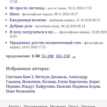
17:58
Не просто листопад
- эссе и статьи, 10.11.2018 17:55
Шиза
- философская лирика, 08.11.2018 18:17
Ежедневная молитва
- любовная лирика, 31.10.2018 06:57
Добрые дела
- шуточные стихи, 06.10.2018 06:14
Я хочу погрузиться в лес...
- философская лирика, 23.08.2018
22:05
Украденное детство незаконченный стих
- философская
лирика, 24.07.2018 17:53
продолжение:
1-50
51-100
101-150
→
Избранные авторы:
Светлана Ким 3
,
Фатхула Джамаль
,
Александр
Гаканов
,
Валентина Лескова
,
Елена Киргизова
,
Борис
Пермин
,
Ильдус Хайруллин
,
Евлалия Людмила Бодня
,
Илья Тюльпанов
Авторы
Произведения
Рецензии
Поиск
Магазин