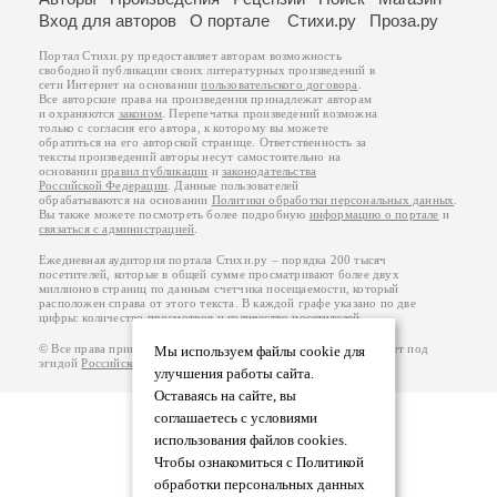
Вход для авторов
О портале
Стихи.ру
Проза.ру
Портал Стихи.ру предоставляет авторам возможность
свободной публикации своих литературных произведений в
сети Интернет на основании
пользовательского договора
.
Все авторские права на произведения принадлежат авторам
и охраняются
законом
. Перепечатка произведений возможна
только с согласия его автора, к которому вы можете
обратиться на его авторской странице. Ответственность за
тексты произведений авторы несут самостоятельно на
основании
правил публикации
и
законодательства
Российской Федерации
. Данные пользователей
обрабатываются на основании
Политики обработки персональных данных
.
Вы также можете посмотреть более подробную
информацию о портале
и
связаться с администрацией
.
Ежедневная аудитория портала Стихи.ру – порядка 200 тысяч
посетителей, которые в общей сумме просматривают более двух
миллионов страниц по данным счетчика посещаемости, который
расположен справа от этого текста. В каждой графе указано по две
цифры: количество просмотров и количество посетителей.
© Все права принадлежат авторам, 2000-2026. Портал работает под
Мы используем файлы cookie для
эгидой
Российского союза писателей
.
18+
улучшения работы сайта.
Оставаясь на сайте, вы
соглашаетесь с условиями
использования файлов cookies.
Чтобы ознакомиться с Политикой
обработки персональных данных