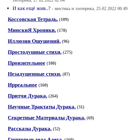
эзотерика, 27.02.2022 02:04
И как ещё жив..?
- мистика и эзотерика, 25.02.2022 00:49
Коссовская Тетрадь.
(109)
МинскиЯ Хроники.
(178)
Иллюзии Ощущений.
(96)
Простодушные стихи.
(275)
Пронзительное
(180)
Незадушенные стихи.
(87)
Ирреальное
(160)
Притчи Дурака.
(264)
Научные Трактаты Дурака.
(31)
Секретные Материалы Дурака.
(69)
Рассказы Дурака.
(52)
Гишторыи деда Алега.
(160)