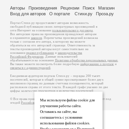
Авторы
Произведения
Рецензии
Поиск
Магазин
Вход для авторов
О портале
Стихи.ру
Проза.ру
Портал Стихи.ру предоставляет авторам возможность
свободной публикации своих литературных произведений в
сети Интернет на основании
пользовательского договора
.
Все авторские права на произведения принадлежат авторам
и охраняются
законом
. Перепечатка произведений возможна
только с согласия его автора, к которому вы можете
обратиться на его авторской странице. Ответственность за
тексты произведений авторы несут самостоятельно на
основании
правил публикации
и
законодательства
Российской Федерации
. Данные пользователей
обрабатываются на основании
Политики обработки персональных данных
.
Вы также можете посмотреть более подробную
информацию о портале
и
связаться с администрацией
.
Ежедневная аудитория портала Стихи.ру – порядка 200 тысяч
посетителей, которые в общей сумме просматривают более двух
миллионов страниц по данным счетчика посещаемости, который
расположен справа от этого текста. В каждой графе указано по две
цифры: количество просмотров и количество посетителей.
© Все права принадлежат авторам, 2000-2026. Портал работает под
Мы используем файлы cookie для
эгидой
Российского союза писателей
.
18+
улучшения работы сайта.
Оставаясь на сайте, вы
соглашаетесь с условиями
использования файлов cookies.