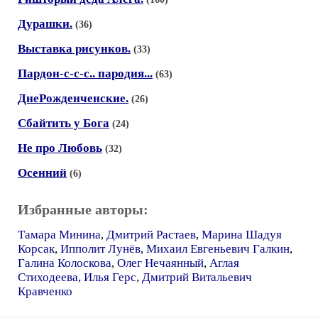
Дурашки.
(36)
Выставка рисунков.
(33)
Пардон-с-с-с.. пародия...
(63)
ДнеРожденченские.
(26)
Сбайтить у Бога
(24)
Не про Любовь
(32)
Осенний
(6)
Избранные авторы:
Тамара Минина
,
Дмитрий Растаев
,
Марина Шадуя
Корсак
,
Ипполит Лунёв
,
Михаил Евгеньевич Галкин
,
Галина Колоскова
,
Олег Нечаянный
,
Аглая
Стиходеева
,
Илья Герс
,
Дмитрий Витальевич
Кравченко