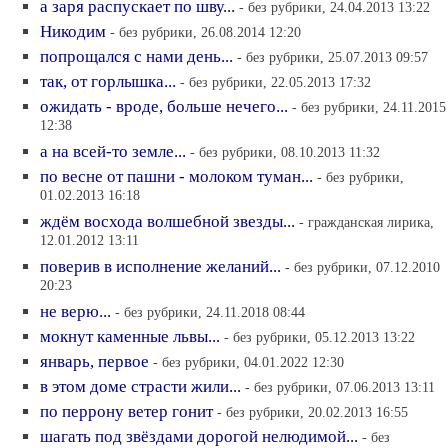
а заря распускает по шву...
- без рубрики, 24.04.2013 13:22
Никодим
- без рубрики, 26.08.2014 12:20
попрощался с нами день...
- без рубрики, 25.07.2013 09:57
так, от горлышка...
- без рубрики, 22.05.2013 17:32
ожидать - вроде, больше нечего...
- без рубрики, 24.11.2015
12:38
а на всей-то земле...
- без рубрики, 08.10.2013 11:32
по весне от пашни - молоком туман...
- без рубрики,
01.02.2013 16:18
ждём восхода волшебной звезды...
- гражданская лирика,
12.01.2012 13:11
поверив в исполнение желаний...
- без рубрики, 07.12.2010
20:23
не верю...
- без рубрики, 24.11.2018 08:44
мокнут каменные львы...
- без рубрики, 05.12.2013 13:22
январь, первое
- без рубрики, 04.01.2022 12:30
в этом доме страсти жили...
- без рубрики, 07.06.2013 13:11
по перрону ветер гонит
- без рубрики, 20.02.2013 16:55
шагать под звёздами дорогой нелюдимой...
- без