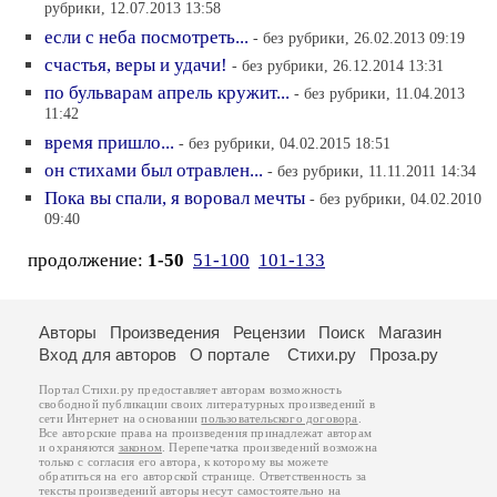
рубрики, 12.07.2013 13:58
если с неба посмотреть...
- без рубрики, 26.02.2013 09:19
счастья, веры и удачи!
- без рубрики, 26.12.2014 13:31
по бульварам апрель кружит...
- без рубрики, 11.04.2013
11:42
время пришло...
- без рубрики, 04.02.2015 18:51
он стихами был отравлен...
- без рубрики, 11.11.2011 14:34
Пока вы спали, я воровал мечты
- без рубрики, 04.02.2010
09:40
продолжение:
1-50
51-100
101-133
Авторы
Произведения
Рецензии
Поиск
Магазин
Вход для авторов
О портале
Стихи.ру
Проза.ру
Портал Стихи.ру предоставляет авторам возможность
свободной публикации своих литературных произведений в
сети Интернет на основании
пользовательского договора
.
Все авторские права на произведения принадлежат авторам
и охраняются
законом
. Перепечатка произведений возможна
только с согласия его автора, к которому вы можете
обратиться на его авторской странице. Ответственность за
тексты произведений авторы несут самостоятельно на