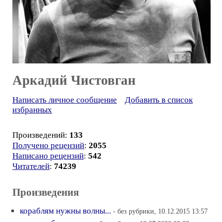
Аркадий Чистовган
Написать личное сообщение
Добавить в список
избранных
Произведений:
133
Получено рецензий
:
2055
Написано рецензий
:
542
Читателей
:
74239
Произведения
кораблям нужны волны...
- без рубрики, 10.12.2015 13:57