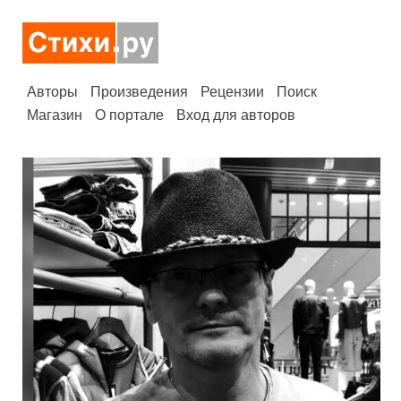
Авторы
Произведения
Рецензии
Поиск
Магазин
О портале
Вход для авторов