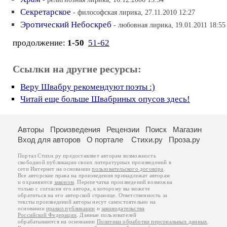
Секретарское
- философская лирика, 27.11.2010 12:27
Эротический Небоскреб
- любовная лирика, 19.01.2011 18:55
продолжение:
1-50
51-62
Ссылки на другие ресурсы:
Веру Швабру рекомендуют поэты :)
Читай еще больше Швабриных опусов здесь!
Авторы
Произведения
Рецензии
Поиск
Магазин
Вход для авторов
О портале
Стихи.ру
Проза.ру
Портал Стихи.ру предоставляет авторам возможность
свободной публикации своих литературных произведений в
сети Интернет на основании
пользовательского договора
.
Все авторские права на произведения принадлежат авторам
и охраняются
законом
. Перепечатка произведений возможна
только с согласия его автора, к которому вы можете
обратиться на его авторской странице. Ответственность за
тексты произведений авторы несут самостоятельно на
основании
правил публикации
и
законодательства
Российской Федерации
. Данные пользователей
обрабатываются на основании
Политики обработки персональных данных
.