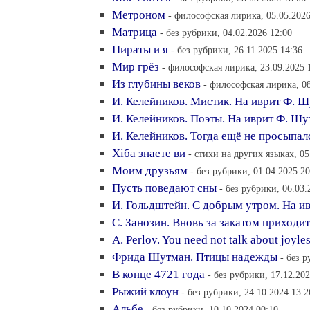
Метроном
- философская лирика, 05.05.2026
Матрица
- без рубрики, 04.02.2026 12:00
Пираты и я
- без рубрики, 26.11.2025 14:36
Мир грёз
- философская лирика, 23.09.2025 
Из глубины веков
- философская лирика, 08
И. Келейников. Мистик. На иврит Ф. 
И. Келейников. Поэты. На иврит Ф. Ш
И. Келейников. Тогда ещё не просыпалс
Хiба знаете ви
- стихи на других языках, 05
Моим друзьям
- без рубрики, 01.04.2025 20
Пусть поведают сны
- без рубрики, 06.03.
И. Гольдштейн. С добрым утром. На и
С. Занозин. Вновь за закатом приходит
A. Perlov. You need not talk about joyle
Фрида Шутман. Птицы надежды
- без 
В конце 4721 года
- без рубрики, 17.12.202
Рыжий клоун
- без рубрики, 24.10.2024 13:2
Альбе
- без рубрики, 10.10.2024 00:10