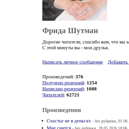
Фрида Шутман
Дорогие читатели, спасибо вам, что вы 
С этой минуты вы - мои друзья.
Написать личное сообщение
Добавить 
Произведений:
376
Получено рецензий
:
1254
Написано рецензий
:
1088
Читателей
:
62721
Произведения
Счастье не в деньгах
- без рубрики, 01.06
Мне снится
- без рубрики, 28.05.2026 18:06