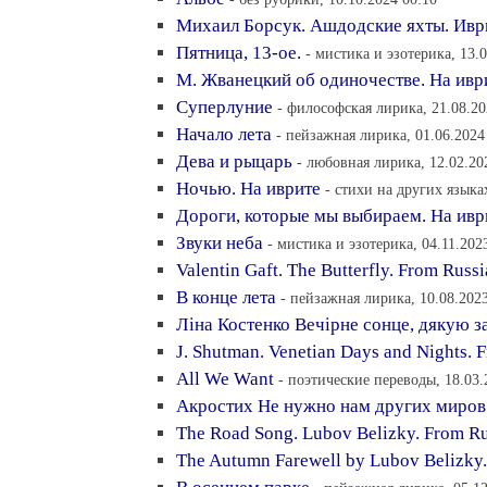
Михаил Борсук. Ашдодские яхты. Ивр
Пятница, 13-ое.
- мистика и эзотерика, 13.
М. Жванецкий об одиночестве. На ив
Суперлуние
- философская лирика, 21.08.20
Начало лета
- пейзажная лирика, 01.06.2024
Дева и рыцарь
- любовная лирика, 12.02.20
Ночью. На иврите
- стихи на других языка
Дороги, которые мы выбираем. На ивр
Звуки неба
- мистика и эзотерика, 04.11.202
Valentin Gaft. The Butterfly. From Russ
В конце лета
- пейзажная лирика, 10.08.2023
Лiна Костенко Вечiрне сонце, дякую за
J. Shutman. Venetian Days and Nights. 
All We Want
- поэтические переводы, 18.03.
Акростих Не нужно нам других миров
The Road Song. Lubov Belizky. From R
The Autumn Farewell by Lubov Belizky