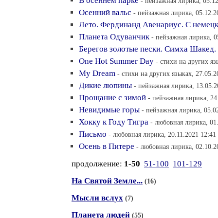
В осеннем парке
- пейзажная лирика, 05.12
Осенний вальс
- пейзажная лирика, 05.12.2
Лето. Фердинанд Авенариус. С немец
Планета Одуванчик
- пейзажная лирика, 0
Берегов золотые пески. Симха Шакед.
One Hot Summer Day
- стихи на других яз
My Dream
- стихи на других языках, 27.05.2
Дикие люпины
- пейзажная лирика, 13.05.2
Прощание с зимой
- пейзажная лирика, 24
Невидимые горы
- пейзажная лирика, 05.0
Хокку к Году Тигра
- любовная лирика, 01.
Письмо
- любовная лирика, 20.11.2021 12:41
Осень в Питере
- любовная лирика, 02.10.2
продолжение:
1-50
51-100
101-129
На Святой Земле...
(16)
Мысли вслух
(7)
Планета людей
(55)