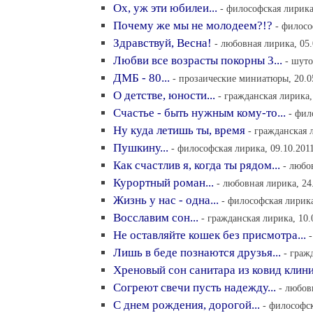
Ох, уж эти юбилеи...
- философская лирика
Почему же мы не молодеем?!?
- филосо
Здравствуй, Весна!
- любовная лирика, 05.
Любви все возрасты покорны 3...
- шуто
ДМБ - 80...
- прозаические миниатюры, 20.0
О детстве, юности...
- гражданская лирика,
Счастье - быть нужным кому-то...
- фил
Ну куда летишь ты, время
- гражданская 
Пушкину...
- философская лирика, 09.10.2011
Как счастлив я, когда ты рядом...
- любо
Курортный роман...
- любовная лирика, 24
Жизнь у нас - одна...
- философская лирика
Восславим сон...
- гражданская лирика, 10.
Не оставляйте кошек без присмотра...
Лишь в беде познаются друзья...
- граж
Хреновый сон санитара из ковид клини
Согреют свечи пусть надежду...
- любов
С днем рождения, дорогой...
- философск