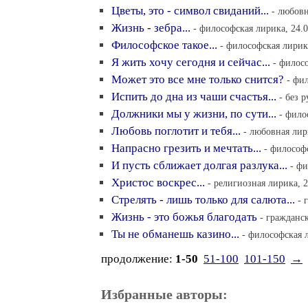
Цветы, это - символ свиданий...
- любовн
Жизнь - зебра...
- философская лирика, 24.0
Философское такое...
- философская лирика
Я жить хочу сегодня и сейчас...
- филосо
Может это все мне только снится?
- фи
Испить до дна из чаши счастья...
- без 
Должники мы у жизни, по сути...
- фило
Любовь поглотит и тебя...
- любовная лир
Напрасно грезить и мечтать...
- философс
И пусть сближает долгая разлука...
- фи
Христос воскрес...
- религиозная лирика, 2
Стрелять - лишь только для салюта...
- 
Жизнь - это божья благодать
- гражданск
Ты не обманешь казино...
- философская л
продолжение:
1-50
51-100
101-150
→
Избранные авторы: