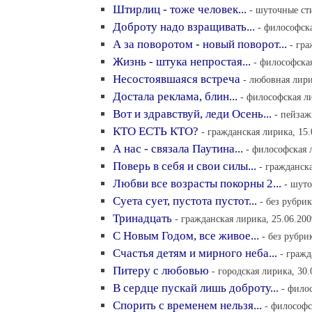
Штирлиц - тоже человек...
- шуточные сти
Доброту надо взращивать...
- философска
А за поворотом - новый поворот...
- гра
Жизнь - штука непростая...
- философская
Несостоявшаяся встреча
- любовная лири
Достала реклама, блин...
- философская ли
Вот и здравствуй, леди Осень...
- пейзаж
КТО ЕСТЬ КТО?
- гражданская лирика, 15.
А нас - связала Паутина...
- философская 
Поверь в себя и свои силы...
- гражданска
Любви все возрасты покорны 2...
- шуто
Суета сует, пустота пустот...
- без рубрик
Тринадцать
- гражданская лирика, 25.06.200
С Новым Годом, все живое...
- без рубри
Счастья детям и мирного неба...
- гражд
Питеру с любовью
- городская лирика, 30.
В сердце пускай лишь доброту...
- фило
Спорить с временем нельзя...
- философс