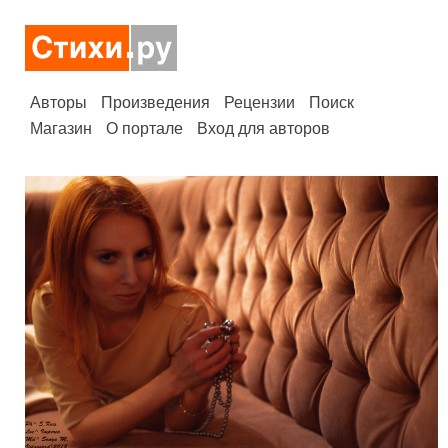
Авторы
Произведения
Рецензии
Поиск
Магазин
О портале
Вход для авторов