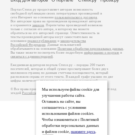
Портал Стихи.ру предоставляет авторам возможность
свободной публикации своих литературных произведений в
сети Интернет на основании
пользовательского договора
.
Все авторские права на произведения принадлежат авторам
и охраняются
законом
. Перепечатка произведений возможна
только с согласия его автора, к которому вы можете
обратиться на его авторской странице. Ответственность за
тексты произведений авторы несут самостоятельно на
основании
правил публикации
и
законодательства
Российской Федерации
. Данные пользователей
обрабатываются на основании
Политики обработки персональных данных
.
Вы также можете посмотреть более подробную
информацию о портале
и
связаться с администрацией
.
Ежедневная аудитория портала Стихи.ру – порядка 200 тысяч
посетителей, которые в общей сумме просматривают более двух
миллионов страниц по данным счетчика посещаемости, который
расположен справа от этого текста. В каждой графе указано по две
цифры: количество просмотров и количество посетителей.
© Все права принадлежат авторам, 2000-2026. Портал работает под
Мы используем файлы cookie для
эгидой
Российского союза писателей
.
18+
улучшения работы сайта.
Оставаясь на сайте, вы
соглашаетесь с условиями
использования файлов cookies.
Чтобы ознакомиться с Политикой
обработки персональных данных
и файлов cookie,
нажмите здесь
.