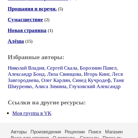
Прощания и всречи.
(5)
Сумасшествие
(2)
Новая страница
(1)
Алёша
(15)
Избранные авторы:
Николай Владия
,
Сергей Скала
,
Борознин Павел
,
Александр Бонд
,
Лиза Свинцова
,
Игорь Кинг
,
Леся
Завгороднева
,
Олег Карлин
,
Синед Кучродеф
,
Таня
Шмуренко
,
Алиса Зимина
,
Глуховский Александр
Ссылки на другие ресурсы:
Моя группа в VK
Авторы
Произведения
Рецензии
Поиск
Магазин
Вход для авторов
О портале
Стихи.ру
Проза.ру