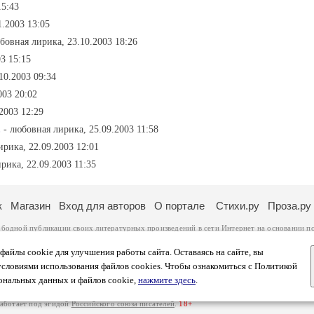
15:43
1.2003 13:05
бовная лирика, 23.10.2003 18:26
3 15:15
10.2003 09:34
003 20:02
2003 12:29
.
- любовная лирика, 25.09.2003 11:58
ирика, 22.09.2003 12:01
рика, 22.09.2003 11:35
к
Магазин
Вход для авторов
О портале
Стихи.ру
Проза.ру
ободной публикации своих литературных произведений в сети Интернет на основании
п
ся
законом
. Перепечатка произведений возможна только с согласия его автора, к котором
ры несут самостоятельно на основании
правил публикации
и
законодательства Российско
айлы cookie для улучшения работы сайта. Оставаясь на сайте, вы
ональных данных
. Вы также можете посмотреть более подробную
информацию о портал
условиями использования файлов cookies. Чтобы ознакомиться с Политикой
тысяч посетителей, которые в общей сумме просматривают более двух миллионов страни
ональных данных и файлов cookie,
нажмите здесь
.
афе указано по две цифры: количество просмотров и количество посетителей.
работает под эгидой
Российского союза писателей
.
18+