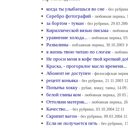
когда ты улыбаешься во сне
- без рубрик
Серебро фотографий
- любовная лирика, 
за бортом - туман
- без рубрики, 29.03.200
Кириллической вязью письма
- любовная
уравнение холода...
- любовная лирика, 03
Развалины
- пейзажная лирика, 30.10.2003 1
я жизнь твою читаю по слогам
- любовн
Не проси меня в кофе твой крепкий до
Краска, - прогорклое масло времени...
Абонент не доступен
- философская лирик
рецепт коньяка
- без рубрики, 21.11.2003 1
Попытка хокку
- рубаи, хокку, танка, 14.09
белой глины ком
- любовная лирика, 20.05.
Оттолкни материк...
- любовная лирика, 26
Качество...
- без рубрики, 03.10.2004 22:11
Скрипит вагон
- без рубрики, 09.03.2004 11
Если не получается петь
- без рубрики, 1