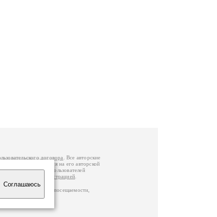
ользовательского договора
. Все авторские
у вы можете обратиться на его авторской
й Федерации
. Данные пользователей
е
и
связаться с администрацией
.
Соглашаюсь
ц по данным счетчика посещаемости,