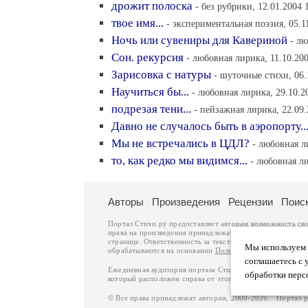
дрожит полоска
- без рубрики, 12.01.2004 
твое имя...
- экспериментальная поэзия, 05.1
Ночь или сувениры для Кавериной
- лю
Сон. рекурсия
- любовная лирика, 11.10.200
Зарисовка с натуры
- шуточные стихи, 06.
Научиться бы...
- любовная лирика, 29.10.2
подрезая тени...
- пейзажная лирика, 22.09.
Давно не случалось быть в аэропорту..
Мы не встречались в ЦДЛ?
- любовная л
то, как редко мы видимся...
- любовная ли
Авторы
Произведения
Рецензии
Поис
Портал Стихи.ру предоставляет авторам возможность св
права на произведения принадлежат авторам и охраняют
странице. Ответственность за тексты произведений авто
Мы используем ф
обрабатываются на основании
Политики обработки перс
соглашаетесь с 
Ежедневная аудитория портала Стихи.ру – порядка 200 
обработки перс
который расположен справа от этого текста. В каждой гр
© Все права принадлежат авторам, 2000-2026. Портал 