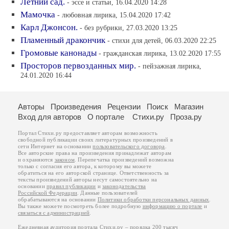
Летний сад.
- эссе и статьи, 16.04.2020 14:28
Мамочка
- любовная лирика, 15.04.2020 17:42
Карл Джонсон.
- без рубрики, 27.03.2020 13:25
Пламенный дракончик
- стихи для детей, 06.03.2020 22:25
Громовые канонады
- гражданская лирика, 13.02.2020 17:55
Просторов первозданных мир.
- пейзажная лирика,
24.01.2020 16:44
Авторы
Произведения
Рецензии
Поиск
Магазин
Вход для авторов
О портале
Стихи.ру
Проза.ру
Портал Стихи.ру предоставляет авторам возможность
свободной публикации своих литературных произведений в
сети Интернет на основании
пользовательского договора
.
Все авторские права на произведения принадлежат авторам
и охраняются
законом
. Перепечатка произведений возможна
только с согласия его автора, к которому вы можете
обратиться на его авторской странице. Ответственность за
тексты произведений авторы несут самостоятельно на
основании
правил публикации
и
законодательства
Российской Федерации
. Данные пользователей
обрабатываются на основании
Политики обработки персональных данных
.
Вы также можете посмотреть более подробную
информацию о портале
и
связаться с администрацией
.
Ежедневная аудитория портала Стихи.ру – порядка 200 тысяч