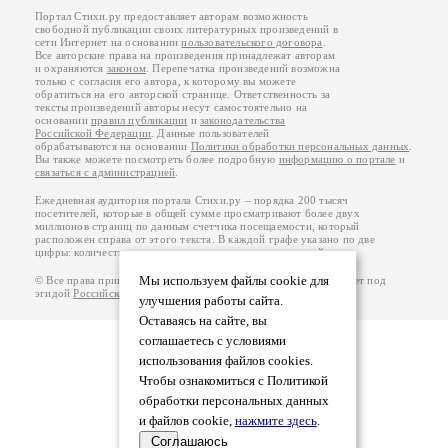
Портал Стихи.ру предоставляет авторам возможность
свободной публикации своих литературных произведений в
сети Интернет на основании
пользовательского договора
.
Все авторские права на произведения принадлежат авторам
и охраняются
законом
. Перепечатка произведений возможна
только с согласия его автора, к которому вы можете
обратиться на его авторской странице. Ответственность за
тексты произведений авторы несут самостоятельно на
основании
правил публикации
и
законодательства
Российской Федерации
. Данные пользователей
обрабатываются на основании
Политики обработки персональных данных
.
Вы также можете посмотреть более подробную
информацию о портале
и
связаться с администрацией
.
Ежедневная аудитория портала Стихи.ру – порядка 200 тысяч
посетителей, которые в общей сумме просматривают более двух
миллионов страниц по данным счетчика посещаемости, который
расположен справа от этого текста. В каждой графе указано по две
цифры: количество просмотров и количество посетителей.
Мы используем файлы cookie для
© Все права принадлежат авторам, 2000-2026. Портал работает под
эгидой
Российского союза писателей
.
18+
улучшения работы сайта.
Оставаясь на сайте, вы
соглашаетесь с условиями
использования файлов cookies.
Чтобы ознакомиться с Политикой
обработки персональных данных
и файлов cookie,
нажмите здесь
.
Соглашаюсь