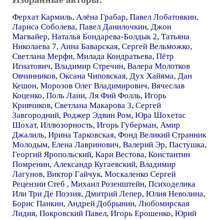
Ферхат Кармиль
,
Алёна Грабар
,
Павел Лобатовкин
,
Лариса Соболева
,
Павел Данилочкин
,
Джон
Магвайер
,
Наталья Бондарева-Болдык 2
,
Татьяна
Николаева 7
,
Анна Баварская
,
Сергей Вельможко
,
Светлана Мерфи
,
Милада Кондратьева
,
Пётр
Игнатович
,
Владимир Стречин
,
Валера Молотков
Овчинников
,
Оксана Чиповская
,
Дух Хайяма
,
Дан
Кешон
,
Морозов Олег Владимирович
,
Вячеслав
Коценко
,
Поль Лани
,
Ля Фий Фолль
,
Игорь
Кривчиков
,
Светлана Макарова 3
,
Сергей
Завгородний
,
Роджер Эдвин Ром
,
Юра Шохетас
Шохат
,
Иллюзорность
,
Игорь Губерман
,
Амир
Джалиль
,
Ирина Тарковская
,
Фонд Великий Странник
Молодым
,
Елена Лавринович
,
Валерий Эр
,
Пастушка
,
Георгий Яропольский
,
Кари Вестова
,
Константин
Помренин
,
Александр Кугаевский
,
Владимир
Лагунов
,
Виктор Гайчук
,
Москаленко Сергей
Рецензии Стеб
,
Михаил Розенштейн
,
Психоделика
Или Три Де Поэзия
,
Дмитрий Лепер
,
Юлия Неволина
,
Борис Панкин
,
Андрей Добрынин
,
Любомирская
Лидия
,
Покровский Павел
,
Игорь Ерошенко
,
Юрий