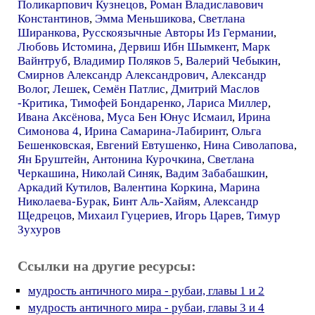
Поликарпович Кузнецов
,
Роман Владиславович
Константинов
,
Эмма Меньшикова
,
Светлана
Ширанкова
,
Русскоязычные Авторы Из Германии
,
Любовь Истомина
,
Дервиш Ибн Шымкент
,
Марк
Вайнтруб
,
Владимир Поляков 5
,
Валерий Чебыкин
,
Смирнов Александр Александрович
,
Александр
Волог
,
Лешек
,
Семён Патлис
,
Дмитрий Маслов
-Критика
,
Тимофей Бондаренко
,
Лариса Миллер
,
Ивана Аксёнова
,
Муса Бен Юнус Исмаил
,
Ирина
Симонова 4
,
Ирина Самарина-Лабиринт
,
Ольга
Бешенковская
,
Евгений Евтушенко
,
Нина Сиволапова
,
Ян Бруштейн
,
Антонина Курочкина
,
Светлана
Черкашина
,
Николай Синяк
,
Вадим Забабашкин
,
Аркадий Кутилов
,
Валентина Коркина
,
Марина
Николаева-Бурак
,
Бинт Аль-Хайям
,
Александр
Щедрецов
,
Михаил Гуцериев
,
Игорь Царев
,
Тимур
Зухуров
Ссылки на другие ресурсы:
мудрость античного мира - рубаи, главы 1 и 2
мудрость античного мира - рубаи, главы 3 и 4