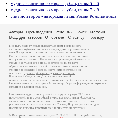
мудрость античного мира - рубаи, главы 5 и 6
мудрость античного мира - рубаи, главы 7 и 8
спит мой город - авторская песня Роман Константинов
Авторы
Произведения
Рецензии
Поиск
Магазин
Вход для авторов
О портале
Стихи.ру
Проза.ру
Портал Стихи.ру предоставляет авторам возможность
свободной публикации своих литературных произведений в
сети Интернет на основании
пользовательского договора
.
Все авторские права на произведения принадлежат авторам
и охраняются
законом
. Перепечатка произведений возможна
только с согласия его автора, к которому вы можете
обратиться на его авторской странице. Ответственность за
тексты произведений авторы несут самостоятельно на
основании
правил публикации
и
законодательства
Российской Федерации
. Данные пользователей
обрабатываются на основании
Политики обработки персональных данных
.
Вы также можете посмотреть более подробную
информацию о портале
и
связаться с администрацией
.
Ежедневная аудитория портала Стихи.ру – порядка 200 тысяч
посетителей, которые в общей сумме просматривают более двух
миллионов страниц по данным счетчика посещаемости, который
расположен справа от этого текста. В каждой графе указано по две
цифры: количество просмотров и количество посетителей.
© Все права принадлежат авторам, 2000-2026. Портал работает под