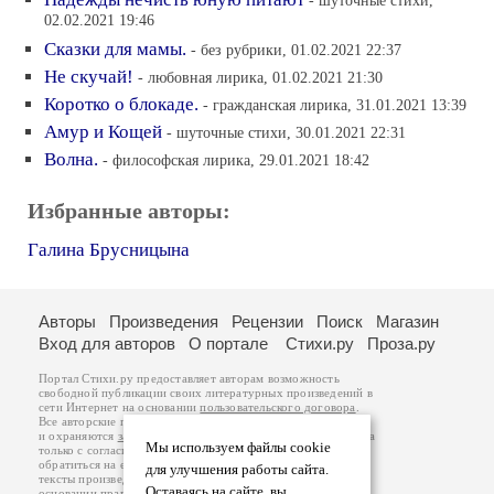
- шуточные стихи,
02.02.2021 19:46
Сказки для мамы.
- без рубрики, 01.02.2021 22:37
Не скучай!
- любовная лирика, 01.02.2021 21:30
Коротко о блокаде.
- гражданская лирика, 31.01.2021 13:39
Амур и Кощей
- шуточные стихи, 30.01.2021 22:31
Волна.
- философская лирика, 29.01.2021 18:42
Избранные авторы:
Галина Брусницына
Авторы
Произведения
Рецензии
Поиск
Магазин
Вход для авторов
О портале
Стихи.ру
Проза.ру
Портал Стихи.ру предоставляет авторам возможность
свободной публикации своих литературных произведений в
сети Интернет на основании
пользовательского договора
.
Все авторские права на произведения принадлежат авторам
и охраняются
законом
. Перепечатка произведений возможна
Мы используем файлы cookie
только с согласия его автора, к которому вы можете
обратиться на его авторской странице. Ответственность за
для улучшения работы сайта.
тексты произведений авторы несут самостоятельно на
Оставаясь на сайте, вы
основании
правил публикации
и
законодательства