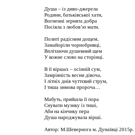
Душа – із диво-джерела
Родини, батьківської хати,
Вогненні зернята добра
Посіяла з любов’ю мати.
Политі радісним дощем,
Замайоріли чорнобривці,
Вплітаючи душевний щем
У кожне слово на сторінці.
В її віршах – осінній сум,
Замріяність весни дівоча,
І літніх днів чуттєвий струм,
І тиша зимова пророча…
Мабуть, прийшла її пора
Снувати музику із тиші,
Аби на кінчику пера
Душа народжувала вірші.
Автор: М.Шевернога м. Дунаївці 2015р.