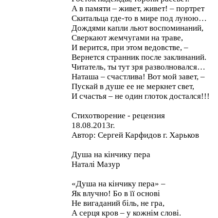
А в памяти – живет, живет! – портрет
Скитальца где-то в мире под луною…
Дождями капли льют воспоминаний,
Сверкают жемчугами на траве,
И верится, при этом ведовстве, –
Вернется странник после заклинаний.
Читатель, ты тут зря разволновался…
Наташа – счастлива! Вот мой завет, –
Пускай в душе ее не меркнет свет,
И счастья – не один глоток достался!!!
Стихотворение - рецензия
18.08.2013г.
Автор: Сергей Карфидов г. Харьков
Душа на кінчику пера
Наталі Мазур
«Душа на кінчику пера» –
Як влучно! Бо в її основі
Не вигаданий біль, не гра,
А серця кров – у кожнім слові.