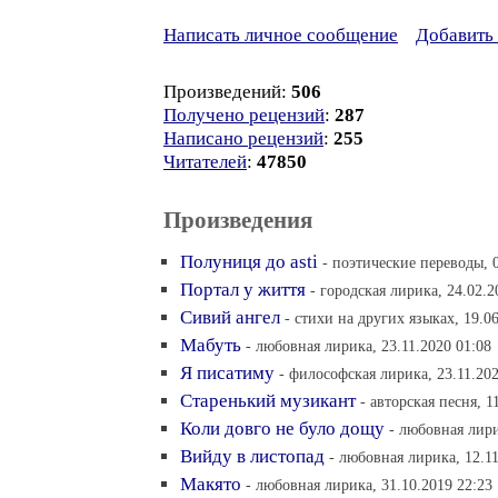
Написать личное сообщение
Добавить 
Произведений:
506
Получено рецензий
:
287
Написано рецензий
:
255
Читателей
:
47850
Произведения
Полуниця до asti
- поэтические переводы, 
Портал у життя
- городская лирика, 24.02.2
Сивий ангел
- стихи на других языках, 19.0
Мабуть
- любовная лирика, 23.11.2020 01:08
Я писатиму
- философская лирика, 23.11.202
Старенький музикант
- авторская песня, 1
Коли довго не було дощу
- любовная лири
Вийду в листопад
- любовная лирика, 12.11
Макято
- любовная лирика, 31.10.2019 22:23