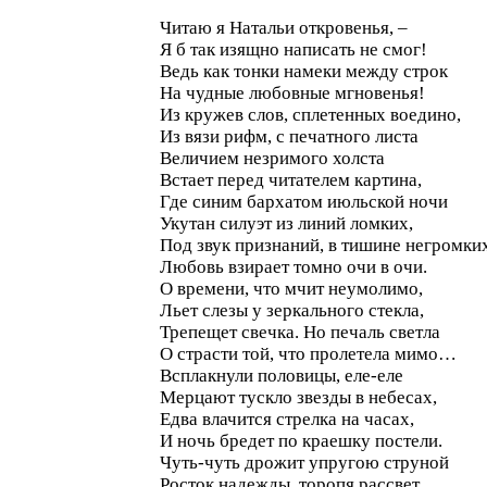
Читаю я Натальи откровенья, –
Я б так изящно написать не смог!
Ведь как тонки намеки между строк
На чудные любовные мгновенья!
Из кружев слов, сплетенных воедино,
Из вязи рифм, с печатного листа
Величием незримого холста
Встает перед читателем картина,
Где синим бархатом июльской ночи
Укутан силуэт из линий ломких,
Под звук признаний, в тишине негромки
Любовь взирает томно очи в очи.
О времени, что мчит неумолимо,
Льет слезы у зеркального стекла,
Трепещет свечка. Но печаль светла
О страсти той, что пролетела мимо…
Всплакнули половицы, еле-еле
Мерцают тускло звезды в небесах,
Едва влачится стрелка на часах,
И ночь бредет по краешку постели.
Чуть-чуть дрожит упругою струной
Росток надежды, торопя рассвет.