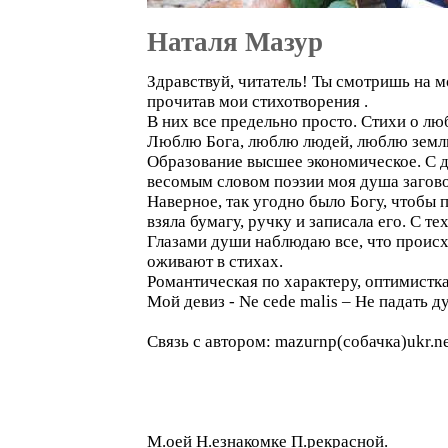
Наталя Мазур
Здравствуй, читатель! Ты смотришь на м
прочитав мои стихотворения .
В них все предельно просто. Стихи о лю
Люблю Бога, люблю людей, люблю землю
Образование высшее экономическое. С де
весомым словом поэзии моя душа загово
Наверное, так угодно было Богу, чтобы 
взяла бумагу, ручку и записала его. С т
Глазами души наблюдаю все, что происх
оживают в стихах.
Романтическая по характеру, оптимистка
Мой девиз - Ne cede malis – Не падать д
Связь с автором: mazurnp(собачка)ukr.n
М.оей Н.езнакомке П.рекрасной.