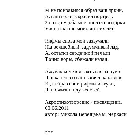
М.не понравился образ ваш яркий,
А. ваш голос украсил портрет.
З.нать, судьба мне послала подарки
У.ж на склоне моих долгих лет.
Р.ифмы снова мои зазвучали
Н.а волшебный, задумчивый лад,
А. остатки сердечной печали
Т.очно воры, сбежали назад.
А.х, как хочется взять вас за руки!
Л.аска слов и ваш взгляд, как елей.
И., собрав свои рифмы и звуки,
Я. по жизни иду веселей.
Акростихотворение - посвящение.
03.06.2011
автор: Микола Верещака м. Черкаси
***