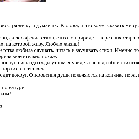
ою страничку и думаешь:"Кто она, и что хочет сказать миру?
бви, философские стихи, стихи о природе – через них стар
, на которой живу. Люблю жизнь!
тства любила слушать, читать и заучивать стихи. Именно т
рила значительно позже.
проснувшись однажды утром, я увидела перед собой стихотво
ех пор все и началось…
одит вокруг. Откровения души появляются на кончике пера, 
 по натуре.
ухом!
et