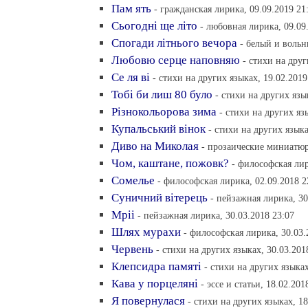
Пам ять
- гражданская лирика, 09.09.2019 21
Сьогоднi ще лiто
- любовная лирика, 09.09
Спогади лiтнього вечора
- белый и вольн
Любовю серце наповняю
- стихи на друг
Се ля вi
- стихи на других языках, 19.02.2019
Тобi би лиш 80 було
- стихи на других язы
Рiзнокольорова зима
- стихи на других яз
Купальський вiнок
- стихи на других языка
Диво на Миколая
- прозаические миниатюр
Чом, каштане, пожовк?
- философская лир
Сомелье
- философская лирика, 02.09.2018 2
Суничний вiтерець
- пейзажная лирика, 30
Мрii
- пейзажная лирика, 30.03.2018 23:07
Шлях мурахи
- философская лирика, 30.03.
Червень
- стихи на других языках, 30.03.201
Клепсидра памятi
- стихи на других языках
Кава у порцелянi
- эссе и статьи, 18.02.201
Я повернулася
- стихи на других языках, 18