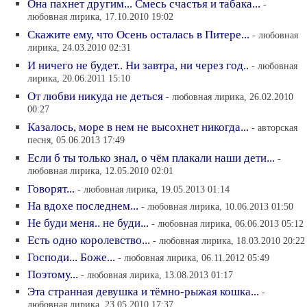
Она пахнет другим... Смесь счастья и табака...
-
любовная лирика, 17.10.2010 19:02
Скажите ему, что Осень осталась в Питере...
- любовная
лирика, 24.03.2010 02:31
И ничего не будет.. Ни завтра, ни через год..
- любовная
лирика, 20.06.2011 15:10
От любви никуда не деться
- любовная лирика, 26.02.2010
00:27
Казалось, море в нем не высохнет никогда...
- авторская
песня, 05.06.2013 17:49
Если б ты только знал, о чём плакали наши дети...
-
любовная лирика, 12.05.2010 02:01
Говорят...
- любовная лирика, 19.05.2013 01:14
На вдохе последнем...
- любовная лирика, 10.06.2013 01:50
Не буди меня.. не буди...
- любовная лирика, 06.06.2013 05:12
Есть одно королевство...
- любовная лирика, 18.03.2010 20:22
Господи... Боже...
- любовная лирика, 06.11.2012 05:49
Поэтому...
- любовная лирика, 13.08.2013 01:17
Эта странная девушка и тёмно-рыжая кошка...
-
любовная лирика, 23.05.2010 17:37