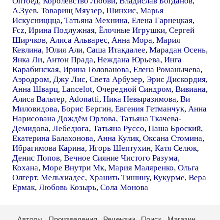
Оптоед
,
Королевство Любви
,
Владислав Богданов
,
А.Зуев
,
Товарищ Мяузер
,
Шинхис
,
Марья
Искусниццца
,
Татьяна Мехнина
,
Елена Гарнецкая
,
Fcz
,
Ирина Подлужная
,
Ёлочные Игрушки
,
Сергей
Ширчков
,
Алиса Альварес
,
Анна Мора
,
Мария
Кевлина
,
Юлия Али
,
Саша Итакдалее
,
Марадан Осень
,
Янка Ли
,
Антон Прада
,
Неждана Юрьева
,
Инга
Карабинская
,
Ирина Голованова
,
Елена Романычева
,
Аэродром
,
Джу Лис
,
Света Арбузер
,
Эрис Дискордия
,
Анна Шварц
,
Lancelot
,
Очередной Синдром
,
Вивиана
,
Алиса Вальтер
,
Adonatti
,
Ника Невыразимова
,
Ви
Миловидова
,
Борис Бергин
,
Евгения Гетманчук
,
Анна
Нарисована Дождём Орлова
,
Татьяна Ткачева-
Демидова
,
Лебедюга
,
Татьяна Руссо
,
Паша Броский
,
Екатерина Балахонова
,
Анна Кулик
,
Оксана Стомина
,
Ибрагимова Карина
,
Игорь Шептухин
,
Катя Селюк
,
Денис Попов
,
Вечное Сияние Чистого Разума
,
Кохана
,
Море Внутри Мк
,
Мария Маляренко
,
Ольга
Олгерт
,
Мельхиадес
,
Хранить Тишину
,
Кукурме
,
Вера
Ермак
,
Любовь Козырь
,
Сола Монова
Авторы
Произведения
Рецензии
Поиск
Магазин