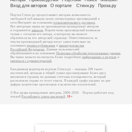
Вход для авторов
О портале
Стихи.ру
Проза.ру
Портал Стихи.ру предоставляет авторам возможность
свободной публикации своих литературных произведений в
сети Интернет на основании
пользовательского договора
.
Все авторские права на произведения принадлежат авторам
и охраняются
законом
. Перепечатка произведений возможна
только с согласия его автора, к которому вы можете
обратиться на его авторской странице. Ответственность за
тексты произведений авторы несут самостоятельно на
основании
правил публикации
и
законодательства
Российской Федерации
. Данные пользователей
обрабатываются на основании
Политики обработки персональных данных
.
Вы также можете посмотреть более подробную
информацию о портале
и
связаться с администрацией
.
Ежедневная аудитория портала Стихи.ру – порядка 200 тысяч
посетителей, которые в общей сумме просматривают более двух
миллионов страниц по данным счетчика посещаемости, который
расположен справа от этого текста. В каждой графе указано по две
цифры: количество просмотров и количество посетителей.
© Все права принадлежат авторам, 2000-2026. Портал работает под
эгидой
Российского союза писателей
.
18+