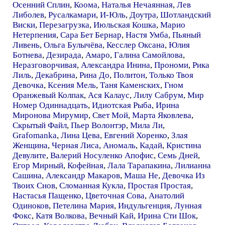
Осенний Сплин
,
Коома
,
Наталья Нечаянная
,
Лев
Либолев
,
Русалкамари
,
И-Юль
,
Доутра
,
Шотландский
Виски
,
Перезагрузка
,
Июльская Кошка
,
Марио
Нетерпения
,
Сара Бет Бернар
,
Настя Умба
,
Пьяный
Ливень
,
Ольга Булычёва
,
Кесслер Оксана
,
Юлия
Ботнева
,
Дезирада
,
Амаро
,
Галина Самойлова
,
Неразговорчивая
,
Александра Инина
,
Прономи
,
Рика
Лиль
,
Декабрина
,
Рина До
,
Политон
,
Только Твоя
Девочка
,
Ксения Мель
,
Таня Каменских
,
Гном
Оранжевый Колпак
,
Ася Калаус
,
Лилу Сабрум
,
Мир
Номер Одиннадцать
,
Идиотская Рыба
,
Ирина
Миронова Мирумир
,
Свет Мой
,
Марта Яковлева
,
Скрытый Файл
,
Пьер Волонтэр
,
Мила Ли
,
Grafomanka
,
Лина Цева
,
Евгений Хоренко
,
Злая
Женщина
,
Черная Лиса
,
Аномаль
,
Кадай
,
Кристина
Девулите
,
Валерий Носуленко Апофис
,
Семь Дней
,
Егор Мирный
,
Кофейная
,
Лала Тарапакина
,
Лилианна
Сашина
,
Александр Макаров
,
Маша Не
,
Девочка Из
Твоих Снов
,
Сломанная Кукла
,
Простая Простая
,
Настасья Пащенко
,
Цветочная Сова
,
Анатолий
Одиноков
,
Петелина Мария
,
Индульгенция
,
Лунная
Фокс
,
Катя Волкова
,
Вечный Кай
,
Ирина Сти Шок
,