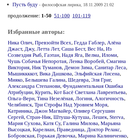
Пусть буду
- философская лирика, 18.11.2009 21:02
продолжение:
1-50
51-100
101-119
Избранные авторы:
Ника Олич
,
Превзойти Всех
,
Гедда Габлер
,
Алёна
Джаст
,
Джу
,
Летта Лет
,
Саша Бест
,
Вес На
,
Из
Созвездия Рыб
,
Гаэтан
,
Надя Яга
,
Велма
,
Иломи
,
Чушь Собачья Непоротая
,
Ленка Воробей
,
Смагина
Виктория
,
Ник Туманов
,
Демон Зима
,
Санитар Леса
,
Мышиккккот
,
Вика Дашкова
,
Эльфийская Лисена
,
Мияко
,
Белышева Галина
,
Шедевра
,
Эля Григ
,
Александра Степанови
,
Фундаментальная Ошибка
Атрибуции
,
Курить
,
Кот Басё Светлана Лаврентьева
,
Ольга-Верн
,
Тина Незелёная
,
Логиня
,
Алогичность
,
Челябинск
,
Три Строфы Над Уровнем Моря
,
Катриника
,
Джон Магвайер
,
Оливер Сергушин
Сергей
,
Стран-Ник
,
Штуша-Кутуша
,
Лешек
,
Sterva
,
Мария Сухова
,
Катя Су
,
Галина Милова
,
Марьяна
Высоцкая
,
Карелиан
,
Праведница
,
Доктор Релакс
,
Бобровская
,
Горькая Девочка
,
Марина Калиниченко
,