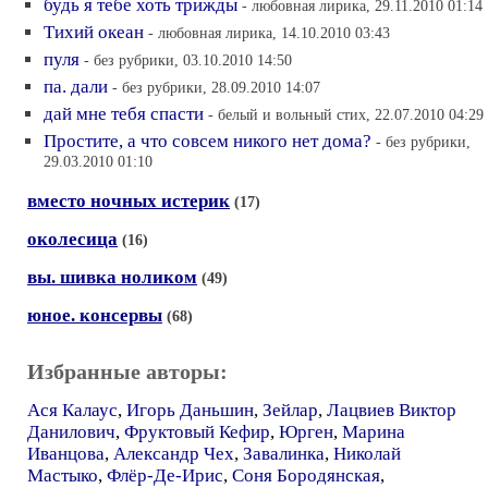
будь я тебе хоть трижды
- любовная лирика, 29.11.2010 01:14
Тихий океан
- любовная лирика, 14.10.2010 03:43
пуля
- без рубрики, 03.10.2010 14:50
па. дали
- без рубрики, 28.09.2010 14:07
дай мне тебя спасти
- белый и вольный стих, 22.07.2010 04:29
Простите, а что совсем никого нет дома?
- без рубрики,
29.03.2010 01:10
вместо ночных истерик
(17)
околесица
(16)
вы. шивка ноликом
(49)
юное. консервы
(68)
Избранные авторы:
Ася Калаус
,
Игорь Даньшин
,
Зейлар
,
Лацвиев Виктор
Данилович
,
Фруктовый Кефир
,
Юрген
,
Марина
Иванцова
,
Александр Чех
,
Завалинка
,
Николай
Мастыко
,
Флёр-Де-Ирис
,
Соня Бородянская
,