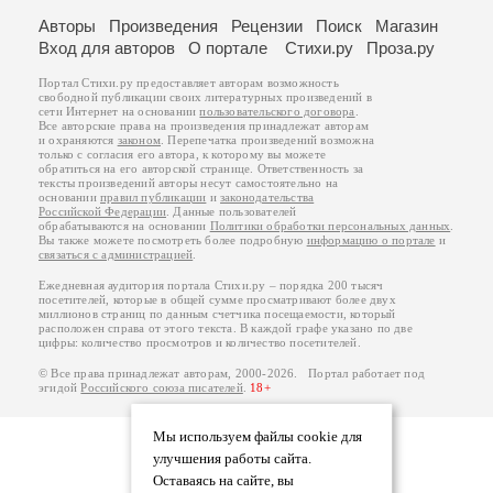
Авторы
Произведения
Рецензии
Поиск
Магазин
Вход для авторов
О портале
Стихи.ру
Проза.ру
Портал Стихи.ру предоставляет авторам возможность
свободной публикации своих литературных произведений в
сети Интернет на основании
пользовательского договора
.
Все авторские права на произведения принадлежат авторам
и охраняются
законом
. Перепечатка произведений возможна
только с согласия его автора, к которому вы можете
обратиться на его авторской странице. Ответственность за
тексты произведений авторы несут самостоятельно на
основании
правил публикации
и
законодательства
Российской Федерации
. Данные пользователей
обрабатываются на основании
Политики обработки персональных данных
.
Вы также можете посмотреть более подробную
информацию о портале
и
связаться с администрацией
.
Ежедневная аудитория портала Стихи.ру – порядка 200 тысяч
посетителей, которые в общей сумме просматривают более двух
миллионов страниц по данным счетчика посещаемости, который
расположен справа от этого текста. В каждой графе указано по две
цифры: количество просмотров и количество посетителей.
© Все права принадлежат авторам, 2000-2026. Портал работает под
эгидой
Российского союза писателей
.
18+
Мы используем файлы cookie для
улучшения работы сайта.
Оставаясь на сайте, вы