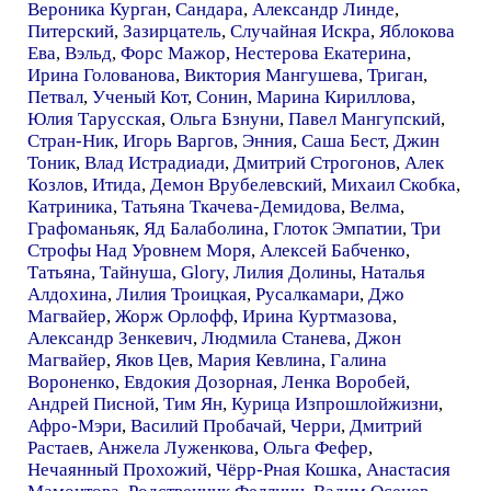
Вероника Курган
,
Сандара
,
Александр Линде
,
Питерский
,
Зазирцатель
,
Случайная Искра
,
Яблокова
Ева
,
Вэльд
,
Форс Мажор
,
Нестерова Екатерина
,
Ирина Голованова
,
Виктория Мангушева
,
Триган
,
Петвал
,
Ученый Кот
,
Сонин
,
Марина Кириллова
,
Юлия Тарусская
,
Ольга Бзнуни
,
Павел Мангупский
,
Стран-Ник
,
Игорь Варгов
,
Энния
,
Саша Бест
,
Джин
Тоник
,
Влад Истрадиади
,
Дмитрий Строгонов
,
Алек
Козлов
,
Итида
,
Демон Врубелевский
,
Михаил Скобка
,
Катриника
,
Татьяна Ткачева-Демидова
,
Велма
,
Графоманьяк
,
Яд Балаболина
,
Глоток Эмпатии
,
Три
Строфы Над Уровнем Моря
,
Алексей Бабченко
,
Татьяна
,
Тайнуша
,
Glory
,
Лилия Долины
,
Наталья
Алдохина
,
Лилия Троицкая
,
Русалкамари
,
Джо
Магвайер
,
Жорж Орлофф
,
Ирина Куртмазова
,
Александр Зенкевич
,
Людмила Станева
,
Джон
Магвайер
,
Яков Цев
,
Мария Кевлина
,
Галина
Вороненко
,
Евдокия Дозорная
,
Ленка Воробей
,
Андрей Писной
,
Тим Ян
,
Курица Изпрошлойжизни
,
Афро-Мэри
,
Василий Пробачай
,
Черри
,
Дмитрий
Растаев
,
Анжела Луженкова
,
Ольга Фефер
,
Нечаянный Прохожий
,
Чёрр-Рная Кошка
,
Анастасия