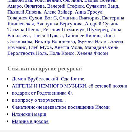
Мамонтова
,
Родственник Феллини
,
Вадим Осенев
,
Амаро
,
Филатова
,
Валерий Стефюк
,
Суламита Занд
,
Пьяный Ливень
,
Алекс Зэйвер
,
Анна Гросул
,
Товарисч Сухов
,
Bor G
,
Смагина Виктория
,
Екатерина
Янишевская
,
Аленушка Вергунова
,
Андрей Сузинь
,
Татьяна Шеина
,
Евгения Гетманчук
,
Шумерец
,
Инна
Васильева
,
Павел Шульга
,
Табишев Кирилл
,
Лина
Сальникова
,
Виктор Вороненко
,
Жукова Настя
,
Алёна
Еруманс
,
Глеб Муха
,
Анетта Моль
,
Марадан Осень
,
Вероятность Ноль
,
Поль Крисс
,
Хелена Фисои
Ссылки на другие ресурсы:
Демон Врубелевский! Ода for me
АНГЕЛЫ И НЕМНОГО МУЗЫКИ. сб сетевой поэзии
подарок от Родственника Ф.
к вопросу о творчестве...
Фанатично-неадекватное посвящение Иломи
Илонский марш
Марина в дозоре