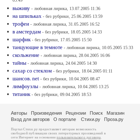
03:49
выживу
- любовная лирика, 13.07.2005 11:36
на шпильках
- без рубрики, 25.06.2005 13:59
трофеи
- любовная лирика, 31.05.2005 16:52
в амстердам
- без рубрики, 18.05.2005 14:33
шарфик
- без рубрики, 17.05.2005 15:50
танцующие в темноте
- любовная лирика, 10.05.2005 15:33
скольжение
- любовная лирика, 28.04.2005 16:06
тайны
- любовная лирика, 24.04.2005 14:30
сахар со стеклом
- без рубрики, 18.04.2005 01:11
шансов. net
- без рубрики, 10.04.2005 08:47
лимфоузлы
- любовная лирика, 10.04.2005 13:25
титаник
- без рубрики, 09.04.2005 18:53
Авторы
Произведения
Рецензии
Поиск
Магазин
Вход для авторов
О портале
Стихи.ру
Проза.ру
Портал Стихи.ру предоставляет авторам возможность
свободной публикации своих литературных произведений в
сети Интернет на основании
пользовательского договора
.