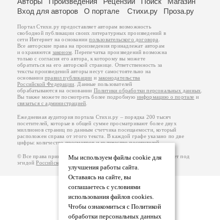
Авторы
Произведения
Рецензии
Поиск
Магазин
Вход для авторов
О портале
Стихи.ру
Проза.ру
Портал Стихи.ру предоставляет авторам возможность
свободной публикации своих литературных произведений в
сети Интернет на основании
пользовательского договора
.
Все авторские права на произведения принадлежат авторам
и охраняются
законом
. Перепечатка произведений возможна
только с согласия его автора, к которому вы можете
обратиться на его авторской странице. Ответственность за
тексты произведений авторы несут самостоятельно на
основании
правил публикации
и
законодательства
Российской Федерации
. Данные пользователей
обрабатываются на основании
Политики обработки персональных данных
.
Вы также можете посмотреть более подробную
информацию о портале
и
связаться с администрацией
.
Ежедневная аудитория портала Стихи.ру – порядка 200 тысяч
посетителей, которые в общей сумме просматривают более двух
миллионов страниц по данным счетчика посещаемости, который
расположен справа от этого текста. В каждой графе указано по две
цифры: количество просмотров и количество посетителей.
© Все права принадлежат авторам, 2000-2026. Портал работает под
Мы используем файлы cookie для
эгидой
Российского союза писателей
.
18+
улучшения работы сайта.
Оставаясь на сайте, вы
соглашаетесь с условиями
использования файлов cookies.
Чтобы ознакомиться с Политикой
обработки персональных данных