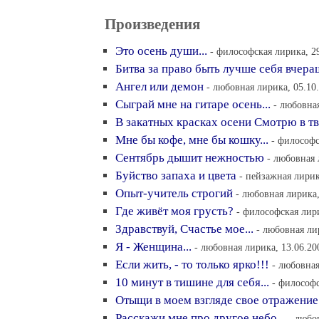
Произведения
Это осень души...
- философская лирика, 29
Битва за право быть лучше себя вчер
Ангел или демон
- любовная лирика, 05.10
Сыграй мне на гитаре осень...
- любовная
В закатных красках осени Смотрю в тв
Мне бы кофе, мне бы кошку...
- философс
Сентябрь дышит нежностью
- любовная 
Буйство запаха и цвета
- пейзажная лирик
Опыт-учитель строгий
- любовная лирика,
Где живёт моя грусть?
- философская лири
Здравствуй, Счастье мое...
- любовная ли
Я - Женщина...
- любовная лирика, 13.06.20
Если жить, - то только ярко!!!
- любовная
10 минут в тишине для себя...
- философс
Отыщи в моем взгляде свое отражение
Расскажи мне про другое небо...
- любо