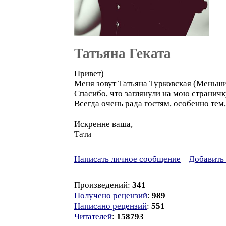
Татьяна Геката
Привет)
Меня зовут Татьяна Турковская (Меньши
Спасибо, что заглянули на мою страничк
Всегда очень рада гостям, особенно те
Искренне ваша,
Тати
Написать личное сообщение
Добавить 
Произведений:
341
Получено рецензий
:
989
Написано рецензий
:
551
Читателей
:
158793