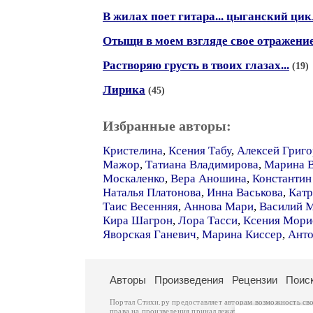
В жилах поет гитара... цыганский цик
Отыщи в моем взгляде свое отражени
Растворяю грусть в твоих глазах...
(19)
Лирика
(45)
Избранные авторы:
Кристелина
,
Ксения Табу
,
Алексей Григо
Мажор
,
Татиана Владимирова
,
Марина В
Москаленко
,
Вера Аношина
,
Константин
Наталья Платонова
,
Инна Васькова
,
Катр
Таис Весенняя
,
Аннова Мари
,
Василий 
Кира Шагрон
,
Лора Тасси
,
Ксения Мори
Яворская Ганевич
,
Марина Киссер
,
Анто
Авторы
Произведения
Рецензии
Поис
Портал Стихи.ру предоставляет авторам возможность св
права на произведения принадлежат авторам и охраняют