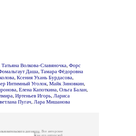
,
Татьяна Волкова-Славяночка
,
Форс
Фомальгаут Даша
,
Тамара Фёдоровна
колова
,
Ксения Ухань Бурдасова
,
ер Интимный Уголок
,
Майк Зиновкин
,
иронова
,
Елена Капоткина
,
Ольга Балан
,
лмира
,
Иртеньев Игорь
,
Лариса
ветлана Пугач
,
Лара Мишанова
ользовательского договора
. Все авторские
у вы можете обратиться на его авторской