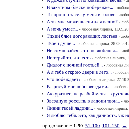
А дождь стучит по клавишам весны
- 
В закатном блеске побережье...
- любовн
Ты прочно засел у меня в голове
- любо
А ты мне можешь сниться вечно?
- люб
А ночь умеет...
- любовная лирика, 11.09.20
Тихий блюз догорающих листьев
- люб
Твоей душе...
- любовная лирика, 28.08.2012
Не сомневайся... это не люблю я...
- люб
Не теряй то, что есть
- любовная лирика, 1
Диалог с ночной гостьей...
- любовная ли
А я тебе открою двери в лето...
- любовн
Что побеждает?
- любовная лирика, 27.10.
Разрисуй мое небо звездами...
- любовна
Аккуратнее, не разбей меня... хрустал
Звездную россыпь в ладони твои...
- лю
Линии твоей ладони...
- любовная лирика, 
Я люблю тебя. Это, как данность, уж не
продолжение:
1-50
51-100
101-150
→