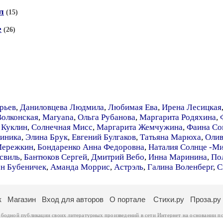
л
(15)
е
(26)
рьев
,
Даниловцева Людмила
,
Любимая Ева
,
Ирена Лесицкая
олконская
,
Maryana
,
Ольга Рубанова
,
Маргарита Родяхина
,
 Куклин
,
Солнечная Мисс
,
Маргарита Жемчужина
,
Фаина Со
иника
,
Элина Брук
,
Евгений Булгаков
,
Татьяна Марюха
,
Олив
Мережкин
,
Бондаренко Анна Федоровна
,
Наталия Солнце -М
свиль
,
Бантюков Сергей
,
Дмитрий Вебо
,
Инна Маринина
,
По
н Бубеничек
,
Аманда Моррис
,
Астрэль
,
Галина Воленберг
,
С
к
Магазин
Вход для авторов
О портале
Стихи.ру
Проза.ру
ободной публикации своих литературных произведений в сети Интернет на основании
п
ся
законом
. Перепечатка произведений возможна только с согласия его автора, к котором