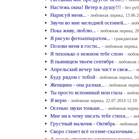
Настежь окна! Ветер в душу!!!
- без ру
Нарисуй меня...
- любовная лирика, 13.06.2
Звучи во мне мелодией осенней...
- люб
Пока живу, люблю...
- любовная лирика, 20
Я рисую фотоаппаратом...
- гражданская 
Позови меня в гости...
- любовная лирика, 
Я тихонько о нежном тебе спою
- любов
В пьянящем твоем сентябре
- любовная л
Апрельский вечер так чист и свеж...
- л
Буду рядом с тобой
- любовная лирика, 04
Женщина - она разная...
- любовная лирик
Ты просто вспоминай мои глаза
- любов
Я верю
- любовная лирика, 22.07.2014 12:10
Осенью звуки тоньше...
- любовная лирика
Мне ни к чему писать тебе стихи...
- лю
Грустный мальчик - Октябрь
- любовная 
Скоро станет всё осенне-сказочным...