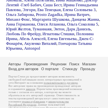
Аномаль
,
Алёна Полетаева
,
Инна Машенко
,
Доктор
Лентяй -Глеб Бабич
,
Саша Бест
,
Ирина Геннадьевна
Павлова
,
Элгори
,
Ева Тенецкая
,
Елена Соловьева 3
,
Ольга Забирова
,
Prosto Zagadka
,
Ирина Ватрич
,
Михаил Фокс
,
Маргарита Шушкова
,
Данцева Жанна
,
Анна Германова
,
Олеся Атланова
,
Ольга Соколова 5
,
Юрий Желтов
,
Туманнаяя
,
Энтон
,
Дарк Даниэль
,
Любовь По Фрейду
,
Игнатовы Стишки
,
Полонина
Ирина
,
Абель Алексей
,
Елена Евгеньева
,
Джек-С-
Фонарём
,
Акуленко Виталий
,
Гончарова Татьяна
Юрьевна
,
Antonpol
Авторы
Произведения
Рецензии
Поиск
Магазин
Вход для авторов
О портале
Стихи.ру
Проза.ру
Портал Стихи.ру предоставляет авторам возможность
свободной публикации своих литературных произведений в
сети Интернет на основании
пользовательского договора
.
Все авторские права на произведения принадлежат авторам
и охраняются
законом
. Перепечатка произведений возможна
только с согласия его автора, к которому вы можете
обратиться на его авторской странице. Ответственность за
тексты произведений авторы несут самостоятельно на
основании
правил публикации
и
законодательства
Российской Федерации
. Данные пользователей
обрабатываются на основании
Политики обработки персональных данных
.