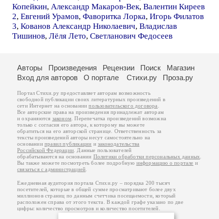
Копейкин
,
Александр Макаров-Век
,
Валентин Киреев
2
,
Евгений Урамов
,
Фаворитка Лорка
,
Игорь Филатов
3
,
Кованов Александр Николаевич
,
Владислав
Тишинов
,
Лёля Лето
,
Светланович Федосеев
Авторы
Произведения
Рецензии
Поиск
Магазин
Вход для авторов
О портале
Стихи.ру
Проза.ру
Портал Стихи.ру предоставляет авторам возможность
свободной публикации своих литературных произведений в
сети Интернет на основании
пользовательского договора
.
Все авторские права на произведения принадлежат авторам
и охраняются
законом
. Перепечатка произведений возможна
только с согласия его автора, к которому вы можете
обратиться на его авторской странице. Ответственность за
тексты произведений авторы несут самостоятельно на
основании
правил публикации
и
законодательства
Российской Федерации
. Данные пользователей
обрабатываются на основании
Политики обработки персональных данных
.
Вы также можете посмотреть более подробную
информацию о портале
и
связаться с администрацией
.
Ежедневная аудитория портала Стихи.ру – порядка 200 тысяч
посетителей, которые в общей сумме просматривают более двух
миллионов страниц по данным счетчика посещаемости, который
расположен справа от этого текста. В каждой графе указано по две
цифры: количество просмотров и количество посетителей.