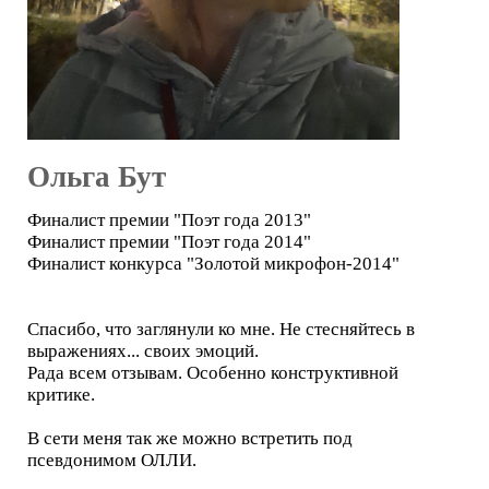
Ольга Бут
Финалист премии "Поэт года 2013"
Финалист премии "Поэт года 2014"
Финалист конкурса "Золотой микрофон-2014"
Спасибо, что заглянули ко мне. Не стесняйтесь в
выражениях... своих эмоций.
Рада всем отзывам. Особенно конструктивной
критике.
В сети меня так же можно встретить под
псевдонимом ОЛЛИ.