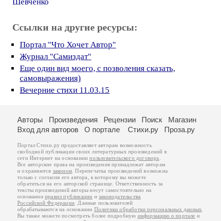
Шевченко
Ссылки на другие ресурсы:
Портал "Что Хочет Автор"
Журнал "Самиздат"
Еще один вид моего, с позволения сказать,
самовыражения)
Вечерние стихи 11.03.15
Авторы
Произведения
Рецензии
Поиск
Магазин
Вход для авторов
О портале
Стихи.ру
Проза.ру
Портал Стихи.ру предоставляет авторам возможность
свободной публикации своих литературных произведений в
сети Интернет на основании
пользовательского договора
.
Все авторские права на произведения принадлежат авторам
и охраняются
законом
. Перепечатка произведений возможна
только с согласия его автора, к которому вы можете
обратиться на его авторской странице. Ответственность за
тексты произведений авторы несут самостоятельно на
основании
правил публикации
и
законодательства
Российской Федерации
. Данные пользователей
обрабатываются на основании
Политики обработки персональных данных
.
Вы также можете посмотреть более подробную
информацию о портале
и