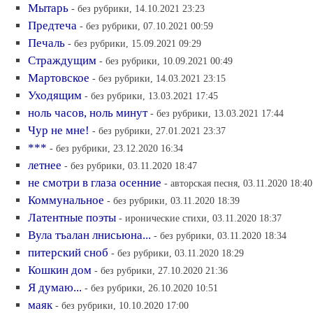
Мытарь
- без рубрики, 14.10.2021 23:23
Предтеча
- без рубрики, 07.10.2021 00:59
Печаль
- без рубрики, 15.09.2021 09:29
Страждущим
- без рубрики, 10.09.2021 00:49
Мартовское
- без рубрики, 14.03.2021 23:15
Уходящим
- без рубрики, 13.03.2021 17:45
ноль часов, ноль минут
- без рубрики, 13.03.2021 17:44
Чур не мне!
- без рубрики, 27.01.2021 23:37
***
- без рубрики, 23.12.2020 16:34
летнее
- без рубрики, 03.11.2020 18:47
не смотри в глаза осенние
- авторская песня, 03.11.2020 18:40
Коммунальное
- без рубрики, 03.11.2020 18:39
Латентные поэты
- иронические стихи, 03.11.2020 18:37
Вула тъалан лнисьюна...
- без рубрики, 03.11.2020 18:34
питерский сноб
- без рубрики, 03.11.2020 18:29
Кошкин дом
- без рубрики, 27.10.2020 21:36
Я думаю...
- без рубрики, 26.10.2020 10:51
маяк
- без рубрики, 10.10.2020 17:00