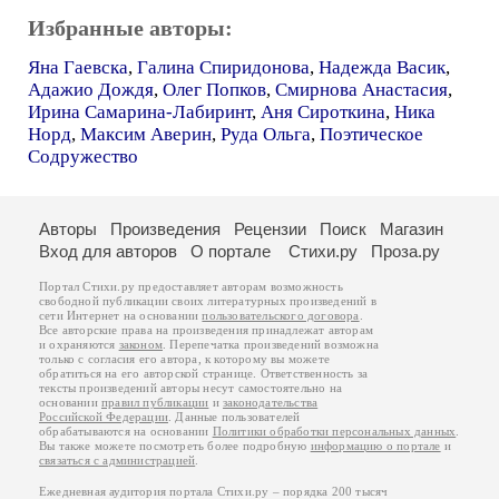
Избранные авторы:
Яна Гаевска
,
Галина Спиридонова
,
Надежда Васик
,
Адажио Дождя
,
Олег Попков
,
Смирнова Анастасия
,
Ирина Самарина-Лабиринт
,
Аня Сироткина
,
Ника
Норд
,
Максим Аверин
,
Руда Ольга
,
Поэтическое
Содружество
Авторы
Произведения
Рецензии
Поиск
Магазин
Вход для авторов
О портале
Стихи.ру
Проза.ру
Портал Стихи.ру предоставляет авторам возможность
свободной публикации своих литературных произведений в
сети Интернет на основании
пользовательского договора
.
Все авторские права на произведения принадлежат авторам
и охраняются
законом
. Перепечатка произведений возможна
только с согласия его автора, к которому вы можете
обратиться на его авторской странице. Ответственность за
тексты произведений авторы несут самостоятельно на
основании
правил публикации
и
законодательства
Российской Федерации
. Данные пользователей
обрабатываются на основании
Политики обработки персональных данных
.
Вы также можете посмотреть более подробную
информацию о портале
и
связаться с администрацией
.
Ежедневная аудитория портала Стихи.ру – порядка 200 тысяч