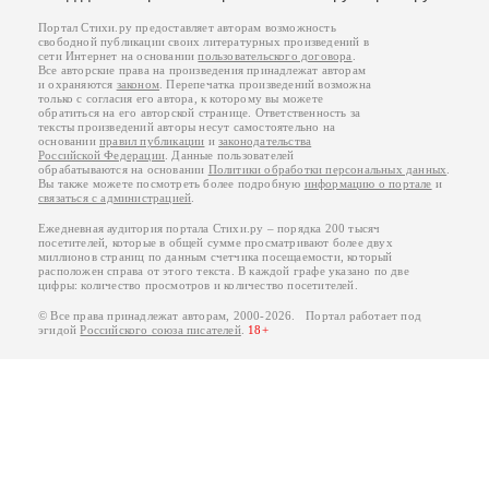
Портал Стихи.ру предоставляет авторам возможность
свободной публикации своих литературных произведений в
сети Интернет на основании
пользовательского договора
.
Все авторские права на произведения принадлежат авторам
и охраняются
законом
. Перепечатка произведений возможна
только с согласия его автора, к которому вы можете
обратиться на его авторской странице. Ответственность за
тексты произведений авторы несут самостоятельно на
основании
правил публикации
и
законодательства
Российской Федерации
. Данные пользователей
обрабатываются на основании
Политики обработки персональных данных
.
Вы также можете посмотреть более подробную
информацию о портале
и
связаться с администрацией
.
Ежедневная аудитория портала Стихи.ру – порядка 200 тысяч
посетителей, которые в общей сумме просматривают более двух
миллионов страниц по данным счетчика посещаемости, который
расположен справа от этого текста. В каждой графе указано по две
цифры: количество просмотров и количество посетителей.
© Все права принадлежат авторам, 2000-2026. Портал работает под
эгидой
Российского союза писателей
.
18+