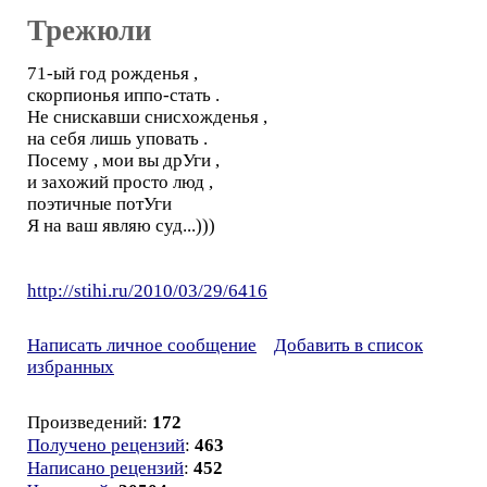
Трежюли
71-ый год рожденья ,
скорпионья иппо-стать .
Hе снискавши снисхожденья ,
на себя лишь уповать .
Посему , мои вы дрУги ,
и захожий просто люд ,
поэтичные потУги
Я на ваш являю суд...)))
http://stihi.ru/2010/03/29/6416
Написать личное сообщение
Добавить в список
избранных
Произведений:
172
Получено рецензий
:
463
Написано рецензий
:
452