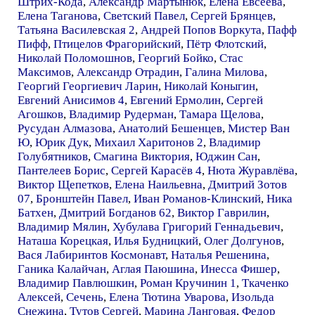
Штрих-Кода
,
Александр Мартынюк
,
Елена Евсеева
,
Елена Таганова
,
Светский Павел
,
Сергей Брянцев
,
Татьяна Василевская 2
,
Андрей Попов Воркута
,
Пафф
Пифф
,
Птицелов Фрагорийский
,
Пётр Флотский
,
Николай Поломошнов
,
Георгий Бойко
,
Стас
Максимов
,
Александр Отрадин
,
Галина Милова
,
Георгий Георгиевич Ларин
,
Николай Коныгин
,
Евгений Анисимов 4
,
Евгений Ермолин
,
Сергей
Агошков
,
Владимир Рудерман
,
Тамара Щелова
,
Русудан Алмазова
,
Анатолий Бешенцев
,
Мистер Ван
Ю
,
Юрик Дук
,
Михаил Харитонов 2
,
Владимир
Голубятников
,
Смагина Виктория
,
Юджин Сан
,
Пантелеев Борис
,
Сергей Карасёв 4
,
Нюта Журавлёва
,
Виктор Щепетков
,
Елена Наильевна
,
Дмитрий Зотов
07
,
Бронштейн Павел
,
Иван Романов-Клинский
,
Ника
Батхен
,
Дмитрий Богданов 62
,
Виктор Гаврилин
,
Владимир Мялин
,
Хубулава Григорий Геннадьевич
,
Наташа Корецкая
,
Илья Будницкий
,
Олег Долгунов
,
Вася Лабиринтов Космонавт
,
Наталья Решенина
,
Ганика Калайчан
,
Аглая Паюшина
,
Инесса Фишер
,
Владимир Павлюшкин
,
Роман Кручинин 1
,
Ткаченко
Алексей
,
Сечень
,
Елена Тютина Уварова
,
Изольда
Снежина
,
Тутов Сергей
,
Марина Ланговая
,
Федор