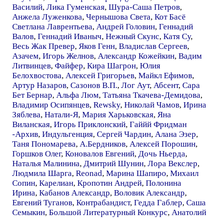
Василий
,
Лика Гуменская
,
Шура-Саша Петров
,
Анжела Луженкова
,
Чернышова Света
,
Кот Басё
Светлана Лаврентьева
,
Андрей Головин
,
Геннадий
Валов
,
Геннадий Иваныч
,
Нежный Скунс
,
Катя Су
,
Весь Жак Превер
,
Яков Генн
,
Владислав Сергеев
,
Азачем
,
Игорь Желнов
,
Александр Кожейкин
,
Вадим
Литвинцев
,
Файфер
,
Кира Шагрон
,
Юлия
Белохвостова
,
Алексей Григорьев
,
Майкл Ефимов
,
Артур Назаров
,
Сазонов В.П.
,
Лог Аут
,
Абсент
,
Сара
Бет Бернар
,
Альфа Люм
,
Татьяна Ткачева-Демидова
,
Владимир Осипянцев
,
Rewsky
,
Николай Чамов
,
Ирина
Зяблева
,
Натали-Я
,
Мария Харьковская
,
Яна
Виланская
,
Игорь Приклонский
,
Гаййй Фридман
-Архив
,
Индульгенция
,
Сергей Чардин
,
Алана Эзер
,
Таня Пономарева
,
А.Бердников
,
Алексей Порошин
,
Горшков Олег
,
Коновалов Евгений
,
Дочь Ньерда
,
Наталья Малинина
,
Дмитрий Шунин
,
Лора Векслер
,
Людмила Шарга
,
Reonad
,
Марина Шапиро
,
Михаил
Сопин
,
Карелиан
,
Кропотин Андрей
,
Полонина
Ирина
,
Кабанов Александр
,
Воловик Александр
,
Евгений Туганов
,
Контрабандист
,
Гедда Габлер
,
Саша
Семыкин
,
Большой Литературный Конкурс
,
Анатолий