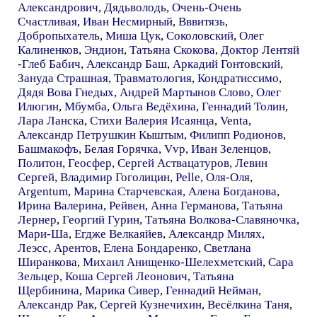
Александрович
,
Дядьволодь
,
Очень-Очень
Счастливая
,
Иван Несмирный
,
Вввитязь
,
Добропыхатель
,
Миша Цук
,
Соколовский
,
Олег
Калиненков
,
Эндион
,
Татьяна Скокова
,
Доктор Лентяй
-Глеб Бабич
,
Александр Баш
,
Аркадий Гонтовский
,
Зануда Страшная
,
Травматология
,
Кондратиссимо
,
Дядя Вова Гнедых
,
Андрей Мартынов Слово
,
Олег
Илюгин
,
Мбумба
,
Ольга Ведёхина
,
Геннадий Толин
,
Лара Ланска
,
Стихи Валерия Исаянца
,
Venta
,
Александр Петрушкин Кыштым
,
Филипп Родионов
,
Башмакофъ
,
Белая Горячка
,
Vvp
,
Иван Зеленцов
,
Политон
,
Геосфер
,
Сергей Аствацатуров
,
Левин
Сергей
,
Владимир Гоголицин
,
Pelle
,
Оля-Оля
,
Argentum
,
Марина Старчевская
,
Алена Богданова
,
Ирина Валерина
,
Рейвен
,
Анна Германова
,
Татьяна
Лернер
,
Георгий Гурин
,
Татьяна Волкова-Славяночка
,
Мари-Ша
,
Егдже Велкаяйев
,
Александр Милях
,
Леэсс
,
Арентов
,
Елена Бондаренко
,
Светлана
Ширанкова
,
Михаил Анищенко-Шелехметский
,
Сара
Зельцер
,
Коша Сергей Леонович
,
Татьяна
Щербинина
,
Марика Сивер
,
Геннадий Нейман
,
Александр Рак
,
Сергей Кузнечихин
,
Весёлкина Таня
,