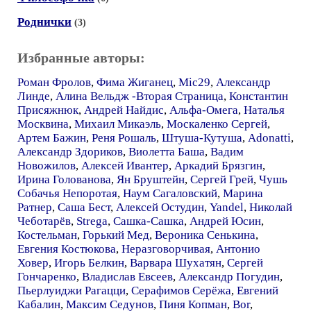
Роднички
(3)
Избранные авторы:
Роман Фролов
,
Фима Жиганец
,
Mic29
,
Александр
Линде
,
Алина Вельдж -Вторая Страница
,
Константин
Присяжнюк
,
Андрей Найдис
,
Альфа-Омега
,
Наталья
Москвина
,
Михаил Микаэль
,
Москаленко Сергей
,
Артем Бажин
,
Реня Рошаль
,
Штуша-Кутуша
,
Adonatti
,
Александр Здориков
,
Виолетта Баша
,
Вадим
Новожилов
,
Алексей Ивантер
,
Аркадий Брязгин
,
Ирина Голованова
,
Ян Бруштейн
,
Сергей Грей
,
Чушь
Собачья Непоротая
,
Наум Сагаловский
,
Марина
Ратнер
,
Саша Бест
,
Алексей Остудин
,
Yandel
,
Николай
Чеботарёв
,
Strega
,
Сашка-Сашка
,
Андрей Юсин
,
Костельман
,
Горький Мед
,
Вероника Сенькина
,
Евгения Костюкова
,
Неразговорчивая
,
Антонио
Ховер
,
Игорь Белкин
,
Варвара Шухатян
,
Сергей
Гончаренко
,
Владислав Евсеев
,
Александр Погудин
,
Пьерлуиджи Рагацци
,
Серафимов Серёжа
,
Евгений
Кабалин
,
Максим Седунов
,
Пиня Копман
,
Bor
,