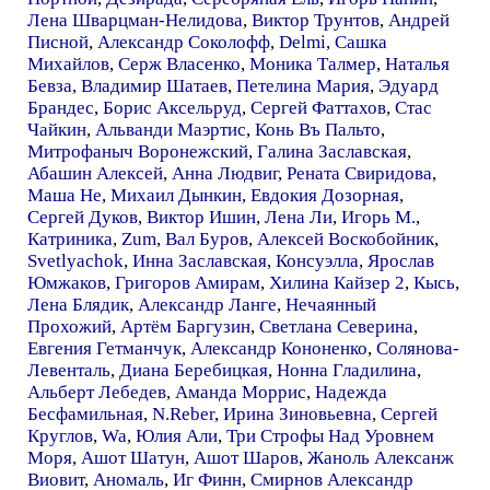
Лена Шварцман-Нелидова
,
Виктор Трунтов
,
Андрей
Писной
,
Александр Соколофф
,
Delmi
,
Сашка
Михайлов
,
Серж Власенко
,
Моника Талмер
,
Наталья
Бевза
,
Владимир Шатаев
,
Петелина Мария
,
Эдуард
Брандес
,
Борис Аксельруд
,
Сергей Фаттахов
,
Стас
Чайкин
,
Альванди Маэртис
,
Конь Въ Пальто
,
Митрофаныч Воронежский
,
Галина Заславская
,
Абашин Алексей
,
Анна Людвиг
,
Рената Свиридова
,
Маша Не
,
Михаил Дынкин
,
Евдокия Дозорная
,
Сергей Дуков
,
Виктор Ишин
,
Лена Ли
,
Игорь М.
,
Катриника
,
Zum
,
Вал Буров
,
Алексей Воскобойник
,
Svetlyachok
,
Инна Заславская
,
Консуэлла
,
Ярослав
Юмжаков
,
Григоров Амирам
,
Хилина Кайзер 2
,
Кысь
,
Лена Блядик
,
Александр Ланге
,
Нечаянный
Прохожий
,
Артём Баргузин
,
Светлана Северина
,
Евгения Гетманчук
,
Александр Кононенко
,
Солянова-
Левенталь
,
Диана Беребицкая
,
Нонна Гладилина
,
Альберт Лебедев
,
Аманда Моррис
,
Надежда
Бесфамильная
,
N.Reber
,
Ирина Зиновьевна
,
Сергей
Круглов
,
Wa
,
Юлия Али
,
Три Строфы Над Уровнем
Моря
,
Ашот Шатун
,
Ашот Шаров
,
Жаноль Алексанж
Виовит
,
Аномаль
,
Иг Финн
,
Смирнов Александр