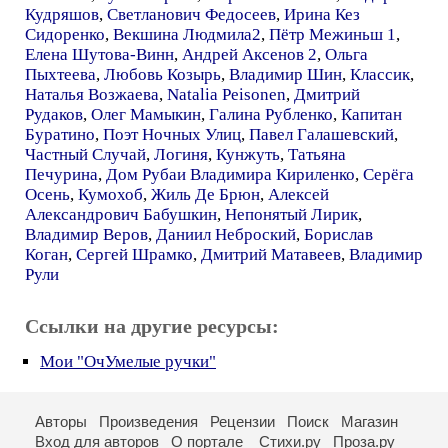
Кудряшов
,
Светланович Федосеев
,
Ирина Кез
Сидоренко
,
Векшина Людмила2
,
Пётр Межиньш 1
,
Елена Шутова-Винн
,
Андрей Аксенов 2
,
Ольга
Пыхтеева
,
Любовь Козырь
,
Владимир Шин
,
Классик
,
Наталья Возжаева
,
Natalia Peisonen
,
Дмитрий
Рудаков
,
Олег Мамыкин
,
Галина Рубленко
,
Капитан
Буратино
,
Поэт Ночных Улиц
,
Павел Галашевский
,
Частный Случай
,
Логиня
,
Кунжуть
,
Татьяна
Печурина
,
Дом Рубаи Владимира Кириленко
,
Серёга
Осень
,
Кумохоб
,
Жиль Де Брюн
,
Алексей
Александрович Бабушкин
,
Непонятый Лирик
,
Владимир Веров
,
Даниил Неброский
,
Борислав
Коган
,
Сергей Шрамко
,
Дмитрий Матавеев
,
Владимир
Рули
Ссылки на другие ресурсы:
Мои "ОчУмелые ручки"
Авторы
Произведения
Рецензии
Поиск
Магазин
Вход для авторов
О портале
Стихи.ру
Проза.ру