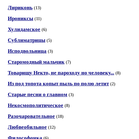
Лириконь
(13)
Ирониксы
(11)
Хулидамское
(6)
Сублиматрицы
(5)
Исподвольница
(3)
Старомодный мальчик
(7)
Товарищу Некто, не пароходу но человеку...
(8)
Из под топота копыт пыль по полю летит
(2)
Старые песни о главном
(3)
Некосмополитическое
(8)
Разочаровательное
(18)
Любвеобильное
(12)
Философочка
(6)