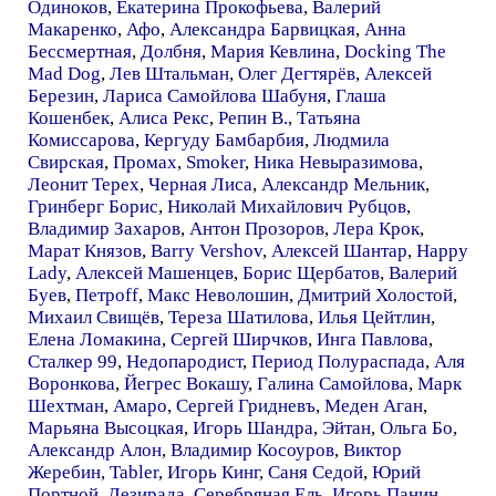
Одиноков
,
Екатерина Прокофьева
,
Валерий
Макаренко
,
Афо
,
Александра Барвицкая
,
Анна
Бессмертная
,
Долбня
,
Мария Кевлина
,
Docking The
Mad Dog
,
Лев Штальман
,
Олег Дегтярёв
,
Алексей
Березин
,
Лариса Самойлова Шабуня
,
Глаша
Кошенбек
,
Алиса Рекс
,
Репин В.
,
Татьяна
Комиссарова
,
Кергуду Бамбарбия
,
Людмила
Свирская
,
Промах
,
Smoker
,
Ника Невыразимова
,
Леонит Терех
,
Черная Лиса
,
Александр Мельник
,
Гринберг Борис
,
Николай Михайлович Рубцов
,
Владимир Захаров
,
Антон Прозоров
,
Лера Крок
,
Марат Князов
,
Barry Vershov
,
Алексей Шантар
,
Happy
Lady
,
Алексей Машенцев
,
Борис Щербатов
,
Валерий
Буев
,
Петроff
,
Макс Неволошин
,
Дмитрий Холостой
,
Михаил Свищёв
,
Тереза Шатилова
,
Илья Цейтлин
,
Елена Ломакина
,
Сергей Ширчков
,
Инга Павлова
,
Сталкер 99
,
Недопародист
,
Период Полураспада
,
Аля
Воронкова
,
Йегрес Вокашу
,
Галина Самойлова
,
Марк
Шехтман
,
Амаро
,
Сергей Гридневъ
,
Меден Аган
,
Марьяна Высоцкая
,
Игорь Шандра
,
Эйтан
,
Ольга Бо
,
Александр Алон
,
Владимир Косоуров
,
Виктор
Жеребин
,
Tabler
,
Игорь Кинг
,
Саня Седой
,
Юрий
Портной
,
Дезирада
,
Серебряная Ель
,
Игорь Панин
,