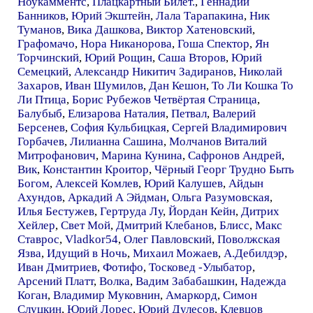
Ноукамментс
,
Плацкартный Билет.
,
Геннадий
Банников
,
Юрий Экштейн
,
Лала Тарапакина
,
Ник
Туманов
,
Вика Дашкова
,
Виктор Хатеновский
,
Графомачо
,
Нора Никанорова
,
Гоша Спектор
,
Ян
Торчинский
,
Юрий Рощин
,
Саша Второв
,
Юрий
Семецкий
,
Александр Никитич Задиранов
,
Николай
Захаров
,
Иван Шумилов
,
Дан Кешон
,
То Ли Кошка То
Ли Птица
,
Борис Рубежов Четвёртая Страница
,
Балубыб
,
Елизарова Наталия
,
Петвал
,
Валерий
Берсенев
,
София Кульбицкая
,
Сергей Владимирович
Горбачев
,
Лилианна Сашина
,
Молчанов Виталий
Митрофанович
,
Марина Кунина
,
Сафронов Андрей
,
Вик
,
Константин Кроитор
,
Чёрный Георг Трудно Быть
Богом
,
Алексей Комлев
,
Юрий Калушев
,
Айдын
Ахундов
,
Аркадий А Эйдман
,
Ольга Разумовская
,
Илья Бестужев
,
Гертруда Лу
,
Йордан Кейн
,
Дитрих
Хейлер
,
Свет Мой
,
Дмитрий Клебанов
,
Блисс
,
Макс
Ставрос
,
Vladkor54
,
Олег Павловский
,
Поволжская
Язва
,
Идущий в Ночь
,
Михаил Можаев
,
А.Дебилдэр
,
Иван Дмитриев
,
Фотифо
,
Тосковед -Улыбатор
,
Арсений Платт
,
Волка
,
Вадим Забабашкин
,
Надежда
Коган
,
Владимир Муковнин
,
Амаркорд
,
Симон
Слуцкин
,
Юрий Лорес
,
Юрий Дулесов
,
Клевцов