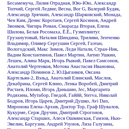
Бесамемуча
,
Лилия Отрадная
,
Юю-Юю
,
Александр
Топчий
,
Сергей Ледвиг
,
Весна
,
Bor G
,
Валерий Будяк
,
Александр Зрячкин
,
Александр Шарковский
,
Монада
,
Чен Ким
,
Денис Коротаев
,
Сергей Косинов
,
Андрей
Звонков
,
Чигирь Роман
,
Смарагда Вторая
,
Елена
Шилова
,
Белая Росомаха
,
Ё.Ё.
,
Гуэмплинтус
Грузанутовый
,
Наталия Шиндина
,
Триливи
,
Зенченко
Владимир
,
Оливер Сергушин Сергей
,
Гаэтан
,
Вологодский
,
Макс Зимов
,
Леди Натали
,
Стран-Ник
,
Вадим Константинов
,
Павел Мартин
,
Антип Ушкин
,
Лешек
,
Алина Марк
,
Игорь Рыжий
,
Павел Самсонов
,
Анатолий Чертенков
,
Мотова Анастасия Ивановна
,
Александр Поминов 2
,
Ю.Цыганков
,
Оксана
Картельян-2
,
Вэльд
,
Анатолий Елинский
,
Маслов
,
Декабрина
,
Сергей Клино
,
Ленка Воробей
,
Дмитрий
Растаев
,
Иломи
,
Игорь Даньшин
,
Jec
,
Маргарита
Родяхина
,
Мутабор
,
Гнедой
,
Гаййй
,
Sterva
,
Николай
Бодров
,
Игорь Царев
,
Дмитрий Душко
,
Avi Dan
,
Миронова Елена-Архив
,
Доктор Тор
,
Граф Шувалов
,
Кукурме
,
Серж Дручин
,
Дмитрий Строгонов
,
Александр Старших
,
Алеся Ошмянская
,
Гамзов
,
Нью-
Эвелин
,
Баргузин
,
Андрей Узунов
,
Лиза Галузина
,