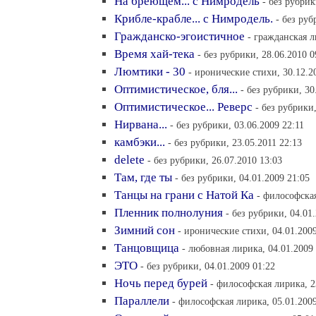
На бреющем... с Нимродель
- без рубрик
Крибле-крабле... с Нимродель.
- без руб
Гражданско-эгоистичное
- гражданская л
Время хай-тека
- без рубрики, 28.06.2010 0
Люмтики - 30
- иронические стихи, 30.12.2
Оптимистическое, бля...
- без рубрики, 30
Оптимистическое... Реверс
- без рубрики,
Нирвана...
- без рубрики, 03.06.2009 22:11
камбэки...
- без рубрики, 23.05.2011 22:13
delete
- без рубрики, 26.07.2010 13:03
Там, где ты
- без рубрики, 04.01.2009 21:05
Танцы на грани с Натой Ка
- философская
Пленник полнолуния
- без рубрики, 04.01
Зимний сон
- иронические стихи, 04.01.200
Танцовщица
- любовная лирика, 04.01.2009
ЭТО
- без рубрики, 04.01.2009 01:22
Ночь перед бурей
- философская лирика, 2
Параллели
- философская лирика, 05.01.2009