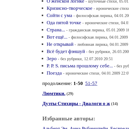
О женской логике
- шуточные стихи, 05.01
Кризисно-творческое
- иронические стихи
Сойти с ума
- философская лирика, 04.01.20
Ода пятой точке
- иронические стихи, 04.0
Страна...
- гражданская лирика, 05.01.2009 1
Вот ещё...
- философская лирика, 04.01.2009
Не открывай
- любовная лирика, 04.01.2009
Всё будет фэншуй
- без рубрики, 26.03.200
Зеро
- без рубрики, 12.07.2010 20:51
P. P. S. письма прошлому себе...
- без ру
Поезда
- иронические стихи, 04.01.2009 22:0
продолжение:
1-50
51-57
Люмтики.
(29)
Дуэты Стихиры - Диалоги о ж
(14)
Избранные авторы:
Альберт Эм
,
Анна Рубинштейн
,
Бесвред