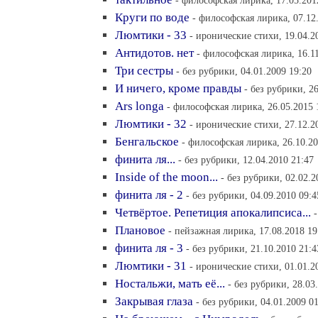
- философская лирика, 17.05.201
Круги по воде
- философская лирика, 07.12
Люмтики - 33
- иронические стихи, 19.04.2
Антидотов. нет
- философская лирика, 16.1
Три сестры
- без рубрики, 04.01.2009 19:20
И ничего, кроме правды
- без рубрики, 2
Ars longa
- философская лирика, 26.05.2015 
Люмтики - 32
- иронические стихи, 27.12.2
Бенгальское
- философская лирика, 26.10.20
финита ля...
- без рубрики, 12.04.2010 21:47
Inside of the moon...
- без рубрики, 02.02.2
финита ля - 2
- без рубрики, 04.09.2010 09:4
Четвёртое. Репетиция апокалипсиса...
Плановое
- пейзажная лирика, 17.08.2018 19
финита ля - 3
- без рубрики, 21.10.2010 21:4
Люмтики - 31
- иронические стихи, 01.01.2
Ностальжи, мать её...
- без рубрики, 28.03
Закрывая глаза
- без рубрики, 04.01.2009 0