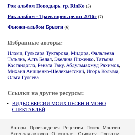
Рок альбом Поводырь. гр. RinKo
(5)
Рок альбом - Траектория. релиз 2016г
(7)
Фьюжн-альбом Брызги
(6)
Избранные авторы:
Иломи
,
Гульсара Туктарова
,
Мидора
,
Фалалеева
Татьяна
,
Алта Белая
,
Эвелина Пиженко
,
Татьяна
Костандогло
,
Рената Таку
,
Абдульмахмуд Рахимов
,
Михаил Анищенко-Шелехметский
,
Игорь Колыма
,
Ольга Гуляева
Ссылки на другие ресурсы:
ВИДЕО ВЕРСИИ МОИХ ПЕСЕН И МОНО
СПЕКТАКЛЕЙ
Авторы
Произведения
Рецензии
Поиск
Магазин
Вход для авторов
О портале
Стихи.ру
Проза.ру