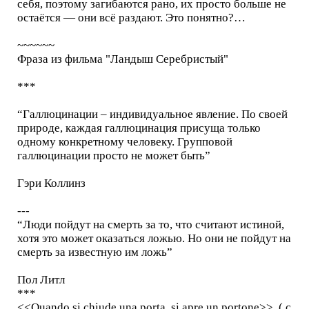
себя, поэтому загибаются рано, их просто больше не
остаётся — они всё раздают. Это понятно?…
~~~~~~
Фраза из фильма "Ландыш Серебристый"
***
“Галлюцинации – индивидуальное явление. По своей
природе, каждая галлюцинация присуща только
одному конкретному человеку. Групповой
галлюцинации просто не может быть”
Гэри Коллинз
---
“Люди пойдут на смерть за то, что считают истиной,
хотя это может оказаться ложью. Но они не пойдут на
смерть за известную им ложь”
Пол Литл
***
<<Quando si chiude una porta, si apre un portone>>. ( с