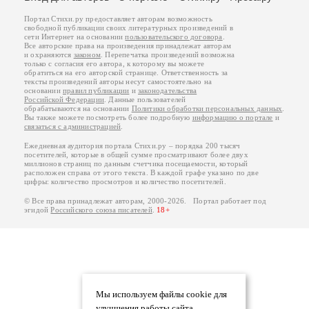
Портал Стихи.ру предоставляет авторам возможность
свободной публикации своих литературных произведений в
сети Интернет на основании
пользовательского договора
.
Все авторские права на произведения принадлежат авторам
и охраняются
законом
. Перепечатка произведений возможна
только с согласия его автора, к которому вы можете
обратиться на его авторской странице. Ответственность за
тексты произведений авторы несут самостоятельно на
основании
правил публикации
и
законодательства
Российской Федерации
. Данные пользователей
обрабатываются на основании
Политики обработки персональных данных
.
Вы также можете посмотреть более подробную
информацию о портале
и
связаться с администрацией
.
Ежедневная аудитория портала Стихи.ру – порядка 200 тысяч
посетителей, которые в общей сумме просматривают более двух
миллионов страниц по данным счетчика посещаемости, который
расположен справа от этого текста. В каждой графе указано по две
цифры: количество просмотров и количество посетителей.
© Все права принадлежат авторам, 2000-2026. Портал работает под
эгидой
Российского союза писателей
.
18+
Мы используем файлы cookie для
улучшения работы сайта.