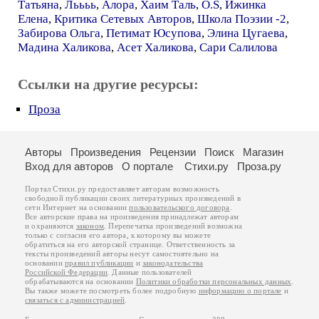
Татьяна
,
Льььь
,
Алора
,
Хаим Таль
,
O.S
,
Ижинка
Елена
,
Критика Сетевых Авторов
,
Школа Поэзии -2
,
Забирова Ольга
,
Петимат Юсупова
,
Элина Цугаева
,
Мадина Халикова
,
Асет Халикова
,
Сари Салилова
Ссылки на другие ресурсы:
Проза
Авторы
Произведения
Рецензии
Поиск
Магазин
Вход для авторов
О портале
Стихи.ру
Проза.ру
Портал Стихи.ру предоставляет авторам возможность
свободной публикации своих литературных произведений в
сети Интернет на основании
пользовательского договора
.
Все авторские права на произведения принадлежат авторам
и охраняются
законом
. Перепечатка произведений возможна
только с согласия его автора, к которому вы можете
обратиться на его авторской странице. Ответственность за
тексты произведений авторы несут самостоятельно на
основании
правил публикации
и
законодательства
Российской Федерации
. Данные пользователей
обрабатываются на основании
Политики обработки персональных данных
.
Вы также можете посмотреть более подробную
информацию о портале
и
связаться с администрацией
.