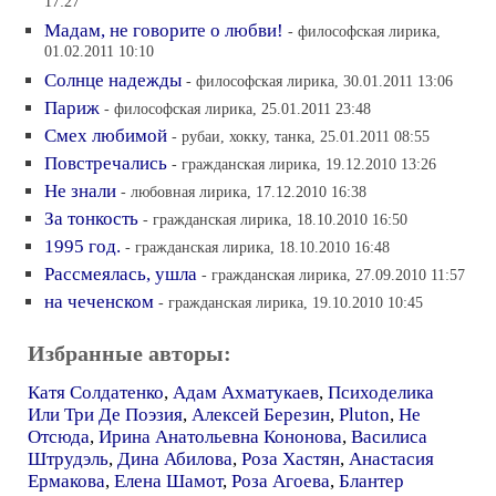
17:27
Мадам, не говорите о любви!
- философская лирика,
01.02.2011 10:10
Солнце надежды
- философская лирика, 30.01.2011 13:06
Париж
- философская лирика, 25.01.2011 23:48
Смех любимой
- рубаи, хокку, танка, 25.01.2011 08:55
Повстречались
- гражданская лирика, 19.12.2010 13:26
Не знали
- любовная лирика, 17.12.2010 16:38
За тонкость
- гражданская лирика, 18.10.2010 16:50
1995 год.
- гражданская лирика, 18.10.2010 16:48
Рассмеялась, ушла
- гражданская лирика, 27.09.2010 11:57
на чеченском
- гражданская лирика, 19.10.2010 10:45
Избранные авторы:
Катя Солдатенко
,
Адам Ахматукаев
,
Психоделика
Или Три Де Поэзия
,
Алексей Березин
,
Pluton
,
Не
Отсюда
,
Ирина Анатольевна Кононова
,
Василиса
Штрудэль
,
Дина Абилова
,
Роза Хастян
,
Анастасия
Ермакова
,
Елена Шамот
,
Роза Агоева
,
Блантер