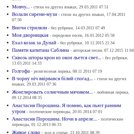
Мовчу...
- стихи на других языках, 29.03.2011 07:51
Волали сирени-музи
- стихи на других языках, 17.04.2011
07:50
Вночи стриляли
- без рубрики, 14.03.2011 07:49
Моя дворницкая
- переделки песен, 16.01.2012 05:58
Ехал козак за Дунай
- без рубрики, 10.12.2015 21:34
Памяти капитана Саблина
- авторская песня, 07.12.2015 11:04
Сквозь шторы крон из окон льется свет...
- без рубрики,
13.03.2011 14:33
Голгофа
- религиозная лирика, 08.11.2011 07:19
В чорну нiч ввiрвався бiлий спогад...
- стихи на других
языках, 29.03.2011 07:36
Жонглировать солнечным мячиком...
- любовная лирика,
09.12.2014 08:35
Анастасия Порошина. Я помню, как пьют ранним
утром
- поэтические переводы, 20.01.2014 07:01
Анастасия Порошина. Ночи в апреле...
- поэтические
переводы, 01.12.2013 06:33
Живое слово
- эссе и статьи, 23.10.2011 08:39