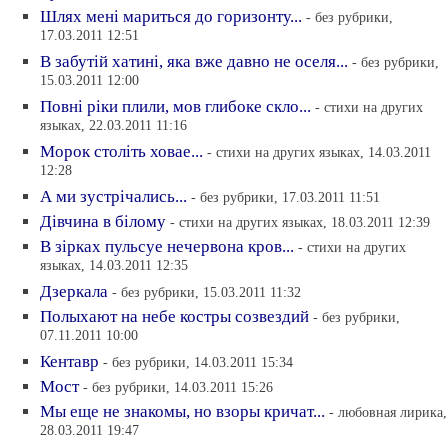
Шлях менi мариться до горизонту...
- без рубрики,
17.03.2011 12:51
В забутiй хатинi, яка вже давно не оселя...
- без рубрики,
15.03.2011 12:00
Повнi рiки плили, мов глибоке скло...
- стихи на других
языках, 22.03.2011 11:16
Морок столiть ховае...
- стихи на других языках, 14.03.2011
12:28
А ми зустрiчались...
- без рубрики, 17.03.2011 11:51
Дiвчина в бiлому
- стихи на других языках, 18.03.2011 12:39
В зiрках пульсуе нечервона кров...
- стихи на других
языках, 14.03.2011 12:35
Дзеркала
- без рубрики, 15.03.2011 11:32
Полыхают на небе костры созвездий
- без рубрики,
07.11.2011 10:00
Кентавр
- без рубрики, 14.03.2011 15:34
Мост
- без рубрики, 14.03.2011 15:26
Мы еще не знакомы, но взоры кричат...
- любовная лирика,
28.03.2011 19:47