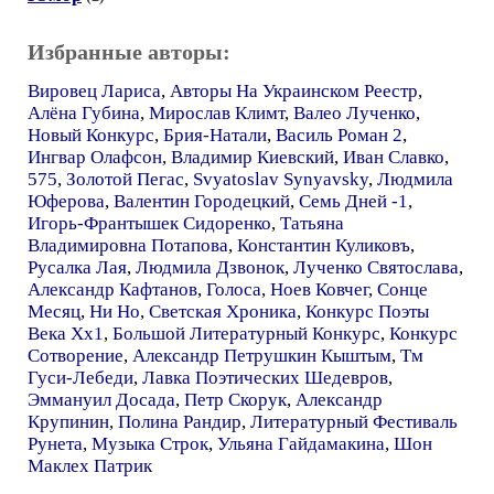
Избранные авторы:
Вировец Лариса
,
Авторы На Украинском Реестр
,
Алёна Губина
,
Мирослав Климт
,
Валео Лученко
,
Новый Конкурс
,
Брия-Натали
,
Василь Роман 2
,
Ингвар Олафсон
,
Владимир Киевский
,
Иван Славко
,
575
,
Золотой Пегас
,
Svyatoslav Synyavsky
,
Людмила
Юферова
,
Валентин Городецкий
,
Семь Дней -1
,
Игорь-Франтышек Сидоренко
,
Татьяна
Владимировна Потапова
,
Константин Куликовъ
,
Русалка Лая
,
Людмила Дзвонок
,
Лученко Святослава
,
Александр Кафтанов
,
Голоса
,
Ноев Ковчег
,
Сонце
Месяц
,
Ни Но
,
Светская Хроника
,
Конкурс Поэты
Века Хх1
,
Большой Литературный Конкурс
,
Конкурс
Сотворение
,
Александр Петрушкин Кыштым
,
Тм
Гуси-Лебеди
,
Лавка Поэтических Шедевров
,
Эммануил Досада
,
Петр Скорук
,
Александр
Крупинин
,
Полина Рандир
,
Литературный Фестиваль
Рунета
,
Музыка Строк
,
Ульяна Гайдамакина
,
Шон
Маклех Патрик