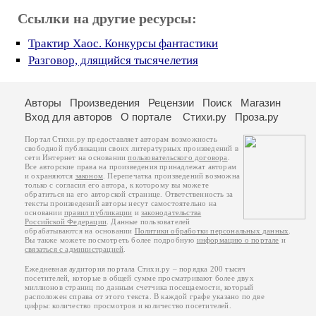
Ссылки на другие ресурсы:
Трактир Хаос. Конкурсы фантастики
Разговор, длящийся тысячелетия
Авторы
Произведения
Рецензии
Поиск
Магазин
Вход для авторов
О портале
Стихи.ру
Проза.ру
Портал Стихи.ру предоставляет авторам возможность
свободной публикации своих литературных произведений в
сети Интернет на основании
пользовательского договора
.
Все авторские права на произведения принадлежат авторам
и охраняются
законом
. Перепечатка произведений возможна
только с согласия его автора, к которому вы можете
обратиться на его авторской странице. Ответственность за
тексты произведений авторы несут самостоятельно на
основании
правил публикации
и
законодательства
Российской Федерации
. Данные пользователей
обрабатываются на основании
Политики обработки персональных данных
.
Вы также можете посмотреть более подробную
информацию о портале
и
связаться с администрацией
.
Ежедневная аудитория портала Стихи.ру – порядка 200 тысяч
посетителей, которые в общей сумме просматривают более двух
миллионов страниц по данным счетчика посещаемости, который
расположен справа от этого текста. В каждой графе указано по две
цифры: количество просмотров и количество посетителей.