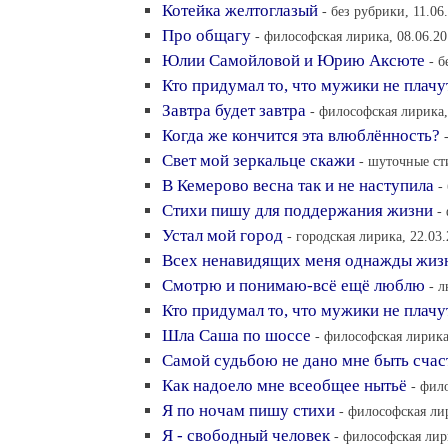
Котейка желтоглазый
- без рубрики, 11.06
Про общагу
- философская лирика, 08.06.20
Юлии Самойловой и Юрию Аксюте
- б
Кто придумал то, что мужики не плачу
Завтра будет завтра
- философская лирика,
Когда же кончится эта влюблённость?
Свет мой зеркальце скажи
- шуточные ст
В Кемерово весна так и не наступила
-
Стихи пишу для поддержания жизни
-
Устал мой город
- городская лирика, 22.03
Всех ненавидящих меня однажды жиз
Смотрю и понимаю-всё ещё люблю
- 
Кто придумал то, что мужики не плачу
Шла Саша по шоссе
- философская лирика
Самой судьбою не дано мне быть сча
Как надоело мне всеобщее нытьё
- фил
Я по ночам пишу стихи
- философская лир
Я - свободный человек
- философская лир