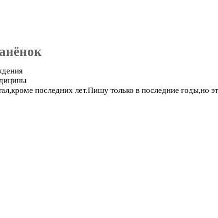
анёнок
ждения
едицины
ал,кроме последних лет.Пишу только в последние годы,но эт