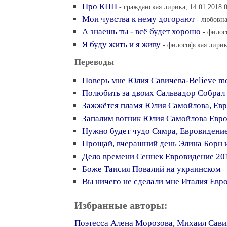
Про КПП
- гражданская лирика, 14.01.2018 
Мои чувства к нему догорают
- любовна
А знаешь ты - всё будет хорошо
- филос
Я буду жить и я живу
- философская лирика
Переводы
Поверь мне Юлия Савичева-Believe m
Полюбить за двоих Сальвадор Собрал
Зажжётся пламя Юлия Самойлова, Евр
Запалим вогник Юлия Самойлова Евр
Нужно будет чудо Сямра, Евровидени
Прощай, вчерашний день Элина Борн и
Дело времени Сеннек Евровидение 20
Боже Таисия Повалий на украинском
-
Вы ничего не сделали мне Италия Евр
Избранные авторы:
Поэтесса Алена Морозова
,
Михаил Сави