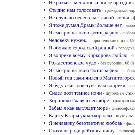
Не разъест меня тоска после праздник
Стыдно нам голосовать
- гражданская лир
Не слушаю песен счастливой любви
- 
Я тоже думал Драмы больше нет
- любо
Я смотрю на твою фотографию
- любовн
Человеку нужен...
- иронические стихи, 09
Я обожаю город свой родной
- городска
Я вопреки всему Киркорова люблю
- б
Рождественское чудо
- без рубрики, 08.01
Я смотрю на твою фотографию
- любовн
Новый год закончился в Магнитогорск
Я буду счастлив чувствам вопреки
- лю
Сидел поэт темнее ночи
- шуточные стихи
Хоронили Главу в сентябре
- гражданская
Забыл я как выглядит море
- философская
Карл у Клары украл кораллы
- шуточные 
Я ненавижу безответную любовь
- фил
Стихи не ради рейтинга пишу
- философ