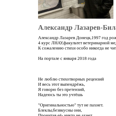
Александр Лазарев-Бил
Александр Лазарев Донецк,1997 год ро
4 курс ЛНАУ,факультет ветеринарной м
К сожалению стихи особо никогда не чит
На портале с января 2018 года
Не люблю стихотворных рецензий
И весь этот выпендрёжь,
Я говорю без претензий,
Надеюсь ты это учтёшь
"Оригинальностью" тут не пахнет.
Блеклы,безвкусны они,
Прочитав её- никто не ахнет,