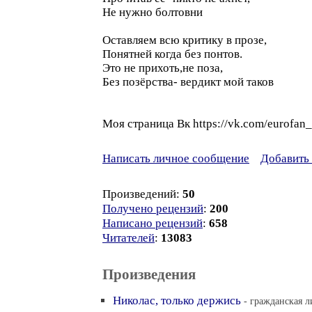
Не нужно болтовни
Оставляем всю критику в прозе,
Понятней когда без понтов.
Это не прихоть,не поза,
Без позёрства- вердикт мой таков
Моя страница Вк https://vk.com/eurofan
Написать личное сообщение
Добавить 
Произведений:
50
Получено рецензий
:
200
Написано рецензий
:
658
Читателей
:
13083
Произведения
Николас, только держись
- гражданская л