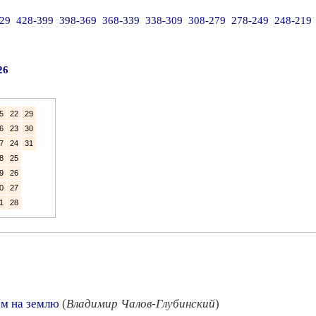
29
428-399
398-369
368-339
338-309
308-279
278-249
248-219
26
5
22
29
6
23
30
7
24
31
8
25
9
26
0
27
1
28
м на землю
(
Владимир Чалов-Глубинский
)