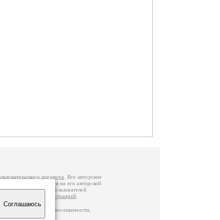
ользовательского договора
. Все авторские
у вы можете обратиться на его авторской
й Федерации
. Данные пользователей
е
и
связаться с администрацией
.
Соглашаюсь
ц по данным счетчика посещаемости,