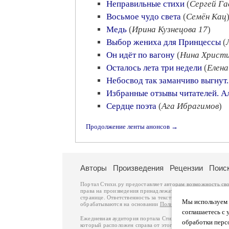
Неправильные стихи
(
Сергей Га
Восьмое чудо света
(
Семён Кац
Медь
(
Ирина Кузнецова 17
)
Выбор жениха для Принцессы
(
Он идёт по вагону
(
Нина Христ
Осталось лета три недели
(
Елена
Небосвод так заманчиво выгнут..
Избранные отзывы читателей. А
Сердце поэта
(
Ага Ибрагимов
)
Продолжение ленты анонсов →
Авторы
Произведения
Рецензии
Поис
Портал Стихи.ру предоставляет авторам возможность св
права на произведения принадлежат авторам и охраняют
странице. Ответственность за тексты произведений авто
Мы используем ф
обрабатываются на основании
Политики обработки перс
соглашаетесь с 
Ежедневная аудитория портала Стихи.ру – порядка 200 
обработки перс
который расположен справа от этого текста. В каждой гр