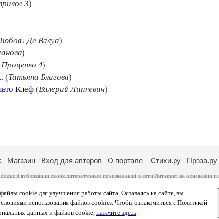
врилов 3
)
)
Любовь Де Валуа
)
ианова
)
 Проценко 4
)
.
(
Татьяна Благова
)
льто Клеф
(
Валерий Липневич
)
к
Магазин
Вход для авторов
О портале
Стихи.ру
Проза.ру
ободной публикации своих литературных произведений в сети Интернет на основании
п
ся
законом
. Перепечатка произведений возможна только с согласия его автора, к котором
ры несут самостоятельно на основании
правил публикации
и
законодательства Российско
айлы cookie для улучшения работы сайта. Оставаясь на сайте, вы
ональных данных
. Вы также можете посмотреть более подробную
информацию о портал
условиями использования файлов cookies. Чтобы ознакомиться с Политикой
тысяч посетителей, которые в общей сумме просматривают более двух миллионов страни
ональных данных и файлов cookie,
нажмите здесь
.
афе указано по две цифры: количество просмотров и количество посетителей.