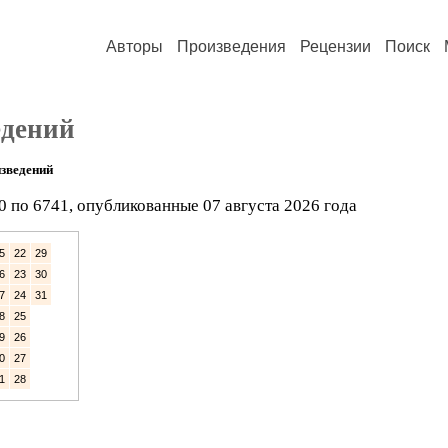
Авторы
Произведения
Рецензии
Поиск
едений
зведений
0 по 6741, опубликованные 07 августа 2026 года
5
22
29
6
23
30
7
24
31
8
25
9
26
0
27
1
28