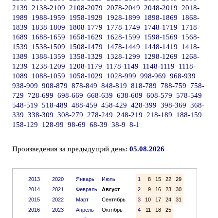
2139
2138-2109
2108-2079
2078-2049
2048-2019
2018-
1989
1988-1959
1958-1929
1928-1899
1898-1869
1868-
1839
1838-1809
1808-1779
1778-1749
1748-1719
1718-
1689
1688-1659
1658-1629
1628-1599
1598-1569
1568-
1539
1538-1509
1508-1479
1478-1449
1448-1419
1418-
1389
1388-1359
1358-1329
1328-1299
1298-1269
1268-
1239
1238-1209
1208-1179
1178-1149
1148-1119
1118-
1089
1088-1059
1058-1029
1028-999
998-969
968-939
938-909
908-879
878-849
848-819
818-789
788-759
758-
729
728-699
698-669
668-639
638-609
608-579
578-549
548-519
518-489
488-459
458-429
428-399
398-369
368-
339
338-309
308-279
278-249
248-219
218-189
188-159
158-129
128-99
98-69
68-39
38-9
8-1
Произведения за предыдущий день:
05.08.2026
2013
2020
Январь
Июль
1
8
15
22
29
2014
2021
Февраль
Август
2
9
16
23
30
2015
2022
Март
Сентябрь
3
10
17
24
31
2016
2023
Апрель
Октябрь
4
11
18
25