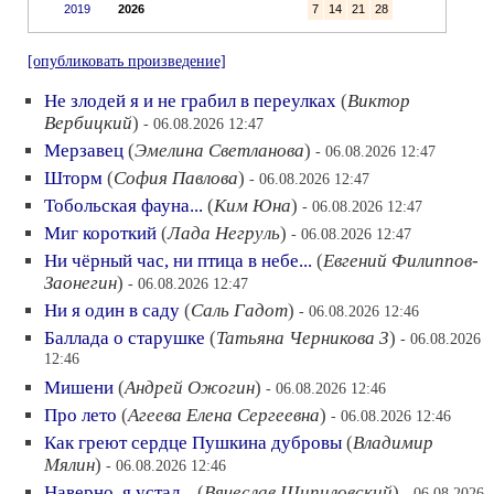
2019
2026
7
14
21
28
[опубликовать произведение]
Не злодей я и не грабил в переулках
(
Виктор
Вербицкий
)
- 06.08.2026 12:47
Мерзавец
(
Эмелина Светланова
)
- 06.08.2026 12:47
Шторм
(
София Павлова
)
- 06.08.2026 12:47
Тобольская фауна...
(
Ким Юна
)
- 06.08.2026 12:47
Миг короткий
(
Лада Негруль
)
- 06.08.2026 12:47
Ни чёрный час, ни птица в небе...
(
Евгений Филиппов-
Заонегин
)
- 06.08.2026 12:47
Ни я один в саду
(
Саль Гадот
)
- 06.08.2026 12:46
Баллада о старушке
(
Татьяна Черникова 3
)
- 06.08.2026
12:46
Мишени
(
Андрей Ожогин
)
- 06.08.2026 12:46
Про лето
(
Агеева Елена Сергеевна
)
- 06.08.2026 12:46
Как греют сердце Пушкина дубровы
(
Владимир
Мялин
)
- 06.08.2026 12:46
Наверно, я устал...
(
Вячеслав Шипиловский
)
- 06.08.2026