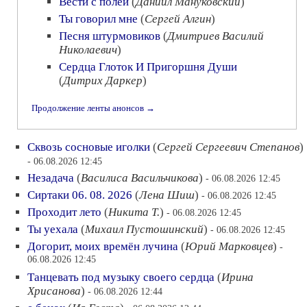
Вести с полей
(
Даниил Мануковский
)
Ты говорил мне
(
Сергей Алгин
)
Песня штурмовиков
(
Дмитриев Василий
Николаевич
)
Сердца Глоток И Пригоршня Души
(
Дитрих Даркер
)
Продолжение ленты анонсов →
Сквозь сосновые иголки
(
Сергей Сергеевич Степанов
)
- 06.08.2026 12:45
Незадача
(
Василиса Васильчикова
)
- 06.08.2026 12:45
Сиртаки 06. 08. 2026
(
Лена Шиш
)
- 06.08.2026 12:45
Проходит лето
(
Никита Т.
)
- 06.08.2026 12:45
Ты уехала
(
Михаил Пустошинский
)
- 06.08.2026 12:45
Догорит, моих времён лучина
(
Юрий Марковцев
)
-
06.08.2026 12:45
Танцевать под музыку своего сердца
(
Ирина
Хрисанова
)
- 06.08.2026 12:44