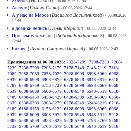
е бенок
(
Ия Геста
)
- 06.08.2026 12:44
Август
(
Галена Глена
)
- 06.08.2026 12:44
А у нас на Марсе
(
Василиса Васильчикова
)
- 06.08.2026
12:44
и домики лепить
(
Нелли Мершон
)
- 06.08.2026 12:44
Про земную жизнь
(
Любовь Бондаренко 2
)
- 06.08.2026
12:44
Бизнес
(
Леонид Смирнов Первый
)
- 06.08.2026 12:43
Произведения за 06.08.2026:
7328-7299
7298-7269
7268-
7239
7238-7209
7208-7179
7178-7149
7148-7119
7118-
7089
7088-7059
7058-7029
7028-6999
6998-6969
6968-
6939
6938-6909
6908-6879
6878-6849
6848-6819
6818-
6789
6788-6759
6758-6729
6728-6699
6698-6669
6668-
6639
6638-6609
6608-6579
6578-6549
6548-6519
6518-
6489
6488-6459
6458-6429
6428-6399
6398-6369
6368-
6339
6338-6309
6308-6279
6278-6249
6248-6219
6218-
6189
6188-6159
6158-6129
6128-6099
6098-6069
6068-
6039
6038-6009
6008-5979
5978-5949
5948-5919
5918-
5889
5888-5859
5858-5829
5828-5799
5798-5769
5768-
5739
5738-5709
5708-5679
5678-5649
5648-5619
5618-