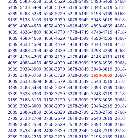
5589
5588-5559
5558-5529
5528-5499
5498-5469
5468-
5439
5438-5409
5408-5379
5378-5349
5348-5319
5318-
5289
5288-5259
5258-5229
5228-5199
5198-5169
5168-
5139
5138-5109
5108-5079
5078-5049
5048-5019
5018-
4989
4988-4959
4958-4929
4928-4899
4898-4869
4868-
4839
4838-4809
4808-4779
4778-4749
4748-4719
4718-
4689
4688-4659
4658-4629
4628-4599
4598-4569
4568-
4539
4538-4509
4508-4479
4478-4449
4448-4419
4418-
4389
4388-4359
4358-4329
4328-4299
4298-4269
4268-
4239
4238-4209
4208-4179
4178-4149
4148-4119
4118-
4089
4088-4059
4058-4029
4028-3999
3998-3969
3968-
3939
3938-3909
3908-3879
3878-3849
3848-3819
3818-
3789
3788-3759
3758-3729
3728-3699
3698-3669
3668-
3639
3638-3609
3608-3579
3578-3549
3548-3519
3518-
3489
3488-3459
3458-3429
3428-3399
3398-3369
3368-
3339
3338-3309
3308-3279
3278-3249
3248-3219
3218-
3189
3188-3159
3158-3129
3128-3099
3098-3069
3068-
3039
3038-3009
3008-2979
2978-2949
2948-2919
2918-
2889
2888-2859
2858-2829
2828-2799
2798-2769
2768-
2739
2738-2709
2708-2679
2678-2649
2648-2619
2618-
2589
2588-2559
2558-2529
2528-2499
2498-2469
2468-
2439
2438-2409
2408-2379
2378-2349
2348-2319
2318-
2289
2288-2259
2258-2229
2228-2199
2198-2169
2168-