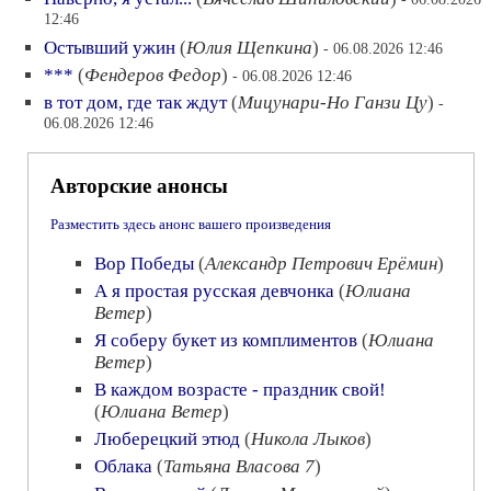
12:46
Остывший ужин
(
Юлия Щепкина
)
- 06.08.2026 12:46
***
(
Фендеров Федор
)
- 06.08.2026 12:46
в тот дом, где так ждут
(
Мицунари-Но Ганзи Цу
)
-
06.08.2026 12:46
Авторские анонсы
Разместить здесь анонс вашего произведения
Вор Победы
(
Александр Петрович Ерёмин
)
А я простая русская девчонка
(
Юлиана
Ветер
)
Я соберу букет из комплиментов
(
Юлиана
Ветер
)
В каждом возрасте - праздник свой!
(
Юлиана Ветер
)
Люберецкий этюд
(
Никола Лыков
)
Облака
(
Татьяна Власова 7
)