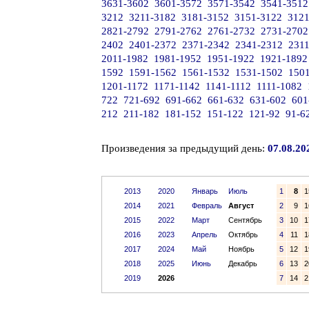
3631-3602
3601-3572
3571-3542
3541-3512
3212
3211-3182
3181-3152
3151-3122
3121
2821-2792
2791-2762
2761-2732
2731-2702
2402
2401-2372
2371-2342
2341-2312
231
2011-1982
1981-1952
1951-1922
1921-1892
1592
1591-1562
1561-1532
1531-1502
150
1201-1172
1171-1142
1141-1112
1111-1082
722
721-692
691-662
661-632
631-602
601
212
211-182
181-152
151-122
121-92
91-6
Произведения за предыдущий день:
07.08.20
2013
2020
Январь
Июль
1
8
1
2014
2021
Февраль
Август
2
9
1
2015
2022
Март
Сентябрь
3
10
1
2016
2023
Апрель
Октябрь
4
11
1
2017
2024
Май
Ноябрь
5
12
1
2018
2025
Июнь
Декабрь
6
13
2
2019
2026
7
14
2