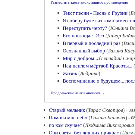
Разместить здесь анонс вашего произведения
Текст песни - Песнь о Грузии
(
Е
Я соберу букет из комплиментов
Переступить черту?
(
Юлиана В
Его поглощает Эго
(
Динар Байт
В первый и последний раз
(
Васи
Осознанный выбор
(
Залина Кас
Мир с добром...
(
Геннадий Смир
Над пеплом мёртвой Красоты...
Жизнь
(
Андронн
)
Воспоминание о будущем... пос
Продолжение ленты анонсов →
Старый мельник
(
Тарас Скворцов
)
- 08
Помоги мне небо
(
Галина Баннова
)
- 0
по ком скучает
(
Людмила Викторовна
Они светят без лишних прикрас
(
Циля 