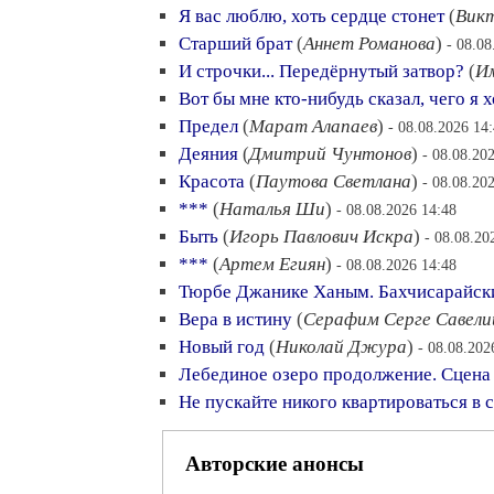
Я вас люблю, хоть сердце стонет
(
Вик
Старший брат
(
Аннет Романова
)
- 08.08
И строчки... Передёрнутый затвор?
(
И
Вот бы мне кто-нибудь сказал, чего я 
Предел
(
Марат Алапаев
)
- 08.08.2026 14
Деяния
(
Дмитрий Чунтонов
)
- 08.08.20
Красота
(
Паутова Светлана
)
- 08.08.20
***
(
Наталья Ши
)
- 08.08.2026 14:48
Быть
(
Игорь Павлович Искра
)
- 08.08.20
***
(
Артем Егиян
)
- 08.08.2026 14:48
Тюрбе Джанике Ханым. Бахчисарайск
Вера в истину
(
Серафим Серге Савели
Новый год
(
Николай Джура
)
- 08.08.202
Лебединое озеро продолжение. Сцена
Не пускайте никого квартироваться в 
Авторские анонсы