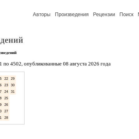
Авторы
Произведения
Рецензии
Поиск
едений
зведений
1 по 4502, опубликованные 08 августа 2026 года
5
22
29
6
23
30
7
24
31
8
25
9
26
0
27
1
28