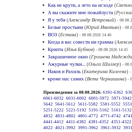
Как не крути, а лето на исходе
(
Светло
А вы скажите мне пожайлуста
(
Русска
Я у тебя
(
Александр Ветреный
)
- 08.08.
Белые простыни
(
Юрий Иватько
)
- 08.
ВОЗ
(
Естава
)
- 08.08.2026 14:46
Когда в вас совести ни грамма
(
Алекса
Крипта
(
Илья Бубнов
)
- 08.08.2026 14:45
Закрашенное окно
(
Грошева Надежд
Ажурные чулки...
(
Ольга Шиллер
)
- 08.
Иаков и Рахиль
(
Екатерина Кизеева
)
-
кроме нас самих
(
Вета Черкашина
)
- 
Произведения за 08.08.2026:
6391-6362
63
6061-6032
6031-6002
6001-5972
5971-5942
5642
5641-5612
5611-5582
5581-5552
5551
5251-5222
5221-5192
5191-5162
5161-5132
4832
4831-4802
4801-4772
4771-4742
474
4441-4412
4411-4382
4381-4352
4351-4322
4022
4021-3992
3991-3962
3961-3932
393