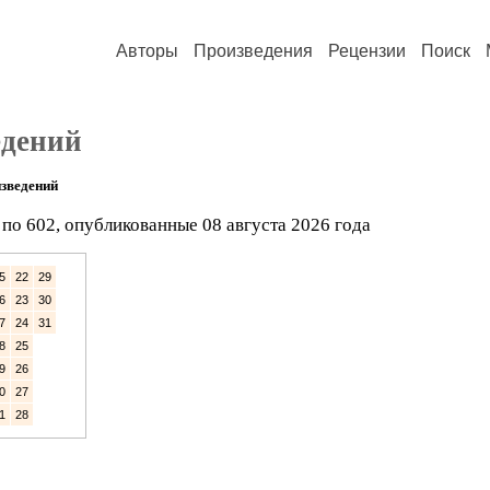
Авторы
Произведения
Рецензии
Поиск
едений
зведений
по 602, опубликованные 08 августа 2026 года
5
22
29
6
23
30
7
24
31
8
25
9
26
0
27
1
28