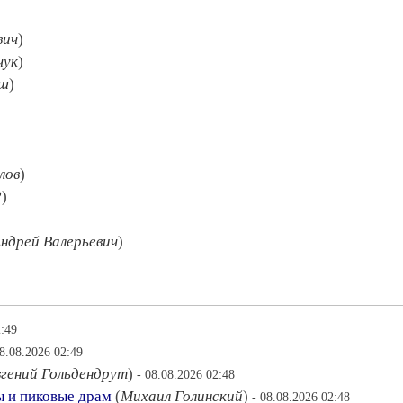
вич
)
чук
)
аш
)
лов
)
2
)
ндрей Валерьевич
)
2:49
08.08.2026 02:49
вгений Гольдендрут
)
- 08.08.2026 02:48
ы и пиковые драм
(
Михаил Голинский
)
- 08.08.2026 02:48