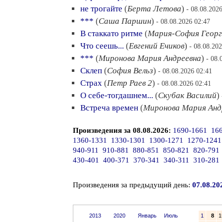
не трогайте
(
Берта Летова
)
- 08.08.202
***
(
Саша Паршин
)
- 08.08.2026 02:47
В стаккато ритме
(
Мария-София Георг
Что сеешь...
(
Евгений Ечиков
)
- 08.08.20
***
(
Миронова Мария Андреевна
)
- 08.
Склеп
(
София Вельз
)
- 08.08.2026 02:41
Страх
(
Петр Раев 2
)
- 08.08.2026 02:41
О себе-тогдашнем...
(
Скубак Василий
)
Встреча времен
(
Миронова Мария Анд
Произведения за 08.08.2026:
1690-1661
16
1360-1331
1330-1301
1300-1271
1270-1241
940-911
910-881
880-851
850-821
820-791
430-401
400-371
370-341
340-311
310-281
Произведения за предыдущий день:
07.08.20
2013
2020
Январь
Июль
1
8
1