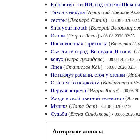
Баловство - от ИИ, под сонеты Шексп
Такси в никуда
(
Дмитрий Вавилов Анг
сёстры
(
Леонард Сипин
)
- 08.08.2026 02:
Shut your mouth
(
Валерий Владимиров
Оковы
(
София Вельз
)
- 08.08.2026 02:55
Послевоенная зарисовка
(
Вячеслав Ш
Съездил в город. Вернулся. И снова
(
П
вслух
(
Кира Демидова
)
- 08.08.2026 02:55
Лиса
(
Станислав Кай
)
- 08.08.2026 02:54
Не плачут рабыни, стоя у стенки
(
Ирин
С каким-то подвохом
(
Константин Леб
Первая встреча
(
Игорь Топал
)
- 08.08.20
Уходи в свой цветной телевизор
(
Алекс
Мышка
(
Ната Ост
)
- 08.08.2026 02:50
Судьба
(
Елена Синдякова
)
- 08.08.2026 0
Авторские анонсы