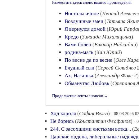
Разместить здесь анонс вашего произведения
Ностальгичное
(
Леонид Алексее
Воздушные змеи
(
Татьяна Якив
Я вернулся домой
(
Юрий Гард
Кредо
(
Зинаида Михалицына
)
Вами болен
(
Виктор Надсадин
)
родина-мать
(
Хан Юрий
)
По весне да по весне
(
Олег Каре
Блудный сын
(
Сергей Складнев 
Ах, Наташка
(
Александр Фокс 2
)
Обманутая Любовь
(
Степанов А
Продолжение ленты анонсов →
Ход короля
(
София Вельз
)
- 08.08.2026 0
Не борись
(
Константин Феофанов
)
- 
244. С засохшими листьями ветка...
(
Е
Царские ордена, либеральные надежд