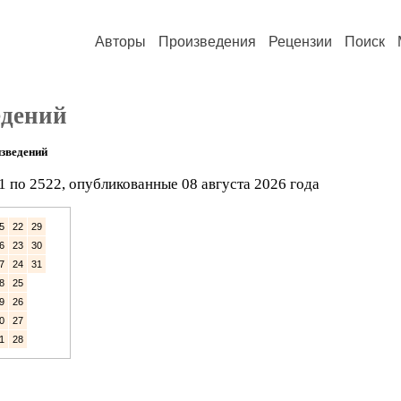
Авторы
Произведения
Рецензии
Поиск
едений
зведений
1 по 2522, опубликованные 08 августа 2026 года
5
22
29
6
23
30
7
24
31
8
25
9
26
0
27
1
28