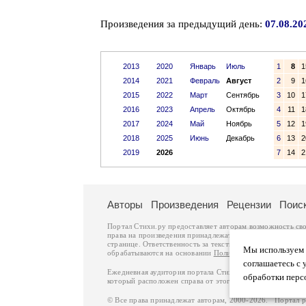
Произведения за предыдущий день:
07.08.20
2013
2020
Январь
Июль
1
8
1
2014
2021
Февраль
Август
2
9
1
2015
2022
Март
Сентябрь
3
10
1
2016
2023
Апрель
Октябрь
4
11
1
2017
2024
Май
Ноябрь
5
12
1
2018
2025
Июнь
Декабрь
6
13
2
2019
2026
7
14
2
Авторы
Произведения
Рецензии
Поис
Портал Стихи.ру предоставляет авторам возможность св
права на произведения принадлежат авторам и охраняют
странице. Ответственность за тексты произведений авто
Мы используем ф
обрабатываются на основании
Политики обработки перс
соглашаетесь с 
Ежедневная аудитория портала Стихи.ру – порядка 200 
обработки перс
который расположен справа от этого текста. В каждой гр
© Все права принадлежат авторам, 2000-2026. Портал 