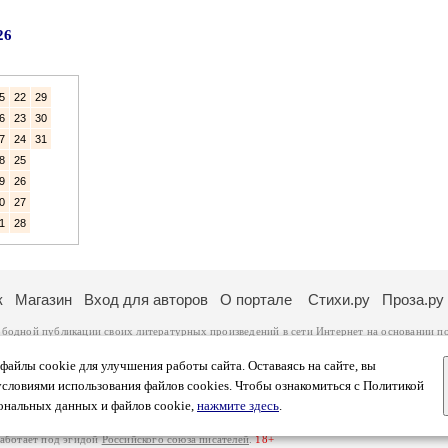
26
5
22
29
6
23
30
7
24
31
8
25
9
26
0
27
1
28
к
Магазин
Вход для авторов
О портале
Стихи.ру
Проза.ру
ободной публикации своих литературных произведений в сети Интернет на основании
п
ся
законом
. Перепечатка произведений возможна только с согласия его автора, к котором
ры несут самостоятельно на основании
правил публикации
и
законодательства Российско
айлы cookie для улучшения работы сайта. Оставаясь на сайте, вы
ональных данных
. Вы также можете посмотреть более подробную
информацию о портал
условиями использования файлов cookies. Чтобы ознакомиться с Политикой
тысяч посетителей, которые в общей сумме просматривают более двух миллионов страни
ональных данных и файлов cookie,
нажмите здесь
.
афе указано по две цифры: количество просмотров и количество посетителей.
работает под эгидой
Российского союза писателей
.
18+