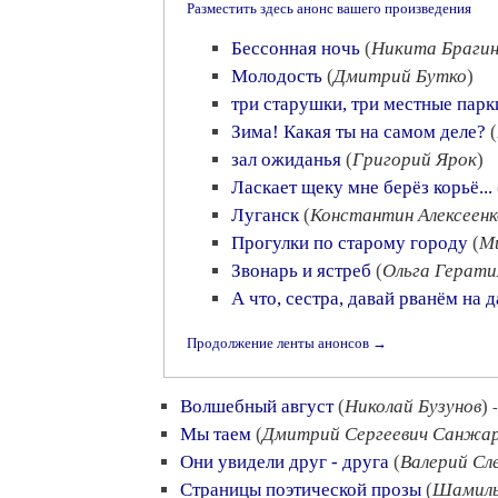
Разместить здесь анонс вашего произведения
Бессонная ночь
(
Никита Браги
Молодость
(
Дмитрий Бутко
)
три старушки, три местные парк
Зима! Какая ты на самом деле?
(
зал ожиданья
(
Григорий Ярок
)
Ласкает щеку мне берёз корьё...
Луганск
(
Константин Алексеенк
Прогулки по старому городу
(
М
Звонарь и ястреб
(
Ольга Герат
А что, сестра, давай рванём на 
Продолжение ленты анонсов →
Волшебный август
(
Николай Бузунов
)
Мы таем
(
Дмитрий Сергеевич Санжар
Они увидели друг - друга
(
Валерий Сл
Страницы поэтической прозы
(
Шамиль