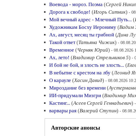
Воевода - мороз. Поэма
(
Сергей Ники
Дорога к свободе!
(
Игорь Ситник
)
- 0
Мой вечный адрес - Млечный Путь...
(
Художникам Босху Иерониму
(
Вадим 
Ах, август, месяц ты грибной
(
Дина Лу
Такой ответ
(
Татьяна Чижик
)
- 08.08.2
Временное
(
Черняк Юрий
)
- 08.08.2026 
Ах, лето!
(
Владимир Стрельников 5
)
- 
И бой не бой, и злость не злость...
(
Евг
В небытие с крестом на лбу
(
Леонид Я
О карауле
(
Хасин Давид
)
- 08.08.2026 10:
Мироздание без времени
(
Аустерманн
ИИ-придумали Мизгри
(
Владимир Мих
Кастинг...
(
Асеев Сергей Геннадьевич
)
варвары рая
(
Валерий Ступин
)
- 08.08.
Авторские анонсы