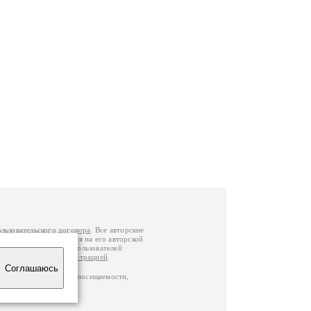
ользовательского договора
. Все авторские
у вы можете обратиться на его авторской
й Федерации
. Данные пользователей
е
и
связаться с администрацией
.
Соглашаюсь
ц по данным счетчика посещаемости,