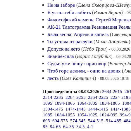
Не на заборе
(
Елена Скворцова-Шевчу
Я устал тебя любить
(
Роман Верин
)
- 0
Философский камень. Сергей Меренко
АК-21 Тавтограмма Реанимация Реаль
Была весна. Апрель и капель
(
Светлор
Ты устала от разлуки
(
Мила Лобачёва
Допуск на лето
(
Небо Трои
)
- 08.08.2026
Знание-сила
(
Борис Голубчик
)
- 08.08.2
Судьи уже пишут приговор
(
Виктор Е
Чтоб горе делили, - одно на двоих
(
Ана
лесть
(
Олег Калинин 4
)
- 08.08.2026 10:18
Произведения за 08.08.2026:
2644-2615
26
2314-2285
2284-2255
2254-2225
2224-2195
1895
1894-1865
1864-1835
1834-1805
180
1504-1475
1474-1445
1444-1415
1414-1385
1085
1084-1055
1054-1025
1024-995
994-9
605
604-575
574-545
544-515
514-485
484
95
94-65
64-35
34-5
4-1